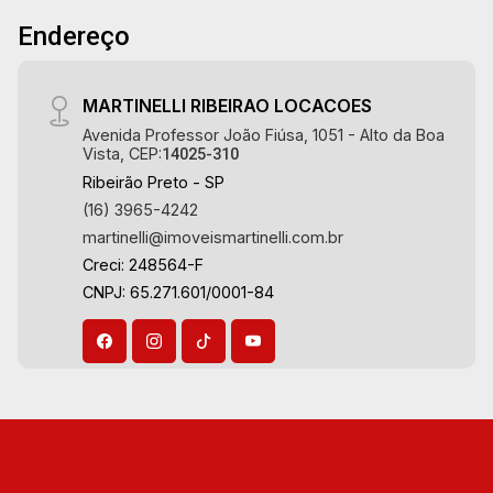
Martinelli Imobiliária - excelência absoluta no
Endereço
mercado imobiliário de Ribeirão Preto.
Referência em imóveis de alto padrão, somos
especialistas na venda e locação de casas e
MARTINELLI RIBEIRAO LOCACOES
terrenos residenciais e comerciais nos bairros
Avenida Professor João Fiúsa, 1051 - Alto da Boa
mais desejados da Zona Sul, reconhecidos por
Vista, CEP:
14025-310
sua segurança, infraestrutura e qualidade de
Ribeirão Preto - SP
vida incomparável. Atuamos nos bairros de
(16) 3965-4242
maior prestígio da região, como: Alto da Boa
martinelli@imoveismartinelli.com.br
Vista, Jardim Botânico, Jardim Olhos D`Água,
Creci: 248564-F
Vila do Golfe, City Ribeirão, Jardim Canadá,
CNPJ: 65.271.601/0001-84
Guaporé, Ilhas do Sul, Jardim Nova Aliança,
Boulevard, Higienópolis, Sumaré, Jardim
América, Alto do Ipê, Jardim Irajá, Royal Park,
Jardim Califórnia, Quinta da Primavera, Bonfim
Paulista, Vila Seixas, Jardim Paulista, Jardim
Paulistano, Lagoinha, Ribeirânia, Nova Ribeirânia,
Jardim Macedo, Jardim São Luiz, Centro, Jardim
Flórida, Jardim Centenário, Recreio das Acácias,