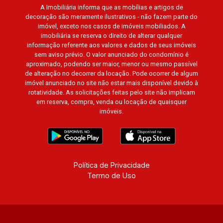
A Imobiliária informa que as mobílias e artigos de
Jardim Ana Maria, San Marco, Vila Romana,
decoração são meramente ilustrativos - não fazem parte do
Bosque dos Juritis, Jardim dos Guaporés e
imóvel, exceto nos casos de imóveis mobiliados. A
Bella Città Residencial e Industrial. Avenida
imobiliária se reserva o direito de alterar qualquer
João Fiúsa, 1051 - Alto da Boa Vista | Ribeirão
informação referente aos valores e dados de seus imóveis
sem aviso prévio. O valor anunciado do condomínio é
Preto.
aproximado, podendo ser maior, menor ou mesmo passível
de alteração no decorrer da locação. Pode ocorrer de algum
imóvel anunciado no site não estar mais disponível devido à
rotatividade. As solicitações feitas pelo site não implicam
em reserva, compra, venda ou locação de quaisquer
imóveis.
Política de Privacidade
Termo de Uso