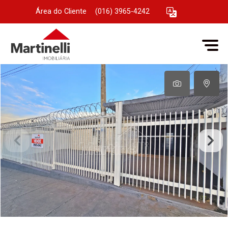
Área do Cliente
|
(016) 3965-4242