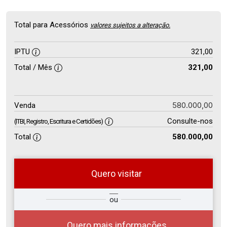
Total para Acessórios
valores sujeitos a alteração.
IPTU
321,00
Total / Mês
321,00
580.000,00
Venda
Consulte-nos
(ITBI, Registro, Escritura e Certidões)
Total
580.000,00
Quero visitar
so
Qual o melhor dia e horário para
ou
r?
você?
Quero mais informações