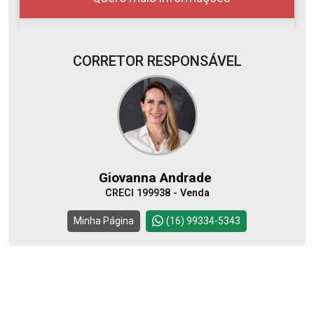
CORRETOR RESPONSÁVEL
07
08:00
Aug/Fri
08
09:00
Giovanna Andrade
Aug/Sat
CRECI 199938 - Venda
10
10:00
Continuar
Minha Página
(16) 99334-5343
Aug/Mon
11
11:00
Aug/Tue