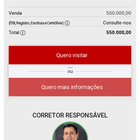
550.000,00
Venda
Consulte-nos
(ITBI, Registro, Escritura e Certidões)
Total
550.000,00
Quero visitar
so
Qual o melhor dia e horário para
ou
r?
você?
Quero mais informações
CORRETOR RESPONSÁVEL
10
08:00
Aug/Mon