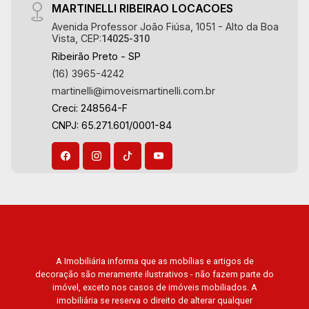
MARTINELLI RIBEIRAO LOCACOES
Avenida Professor João Fiúsa, 1051 - Alto da Boa
Vista, CEP:
14025-310
Ribeirão Preto - SP
(16) 3965-4242
martinelli@imoveismartinelli.com.br
Creci: 248564-F
CNPJ: 65.271.601/0001-84
A Imobiliária informa que as mobílias e artigos de
decoração são meramente ilustrativos - não fazem parte do
imóvel, exceto nos casos de imóveis mobiliados. A
imobiliária se reserva o direito de alterar qualquer