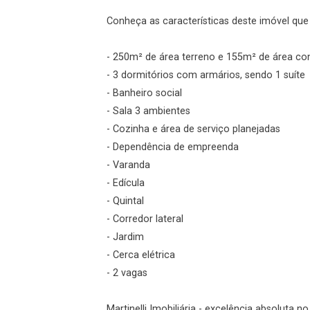
Conheça as características deste imóvel que a
Esqueci minha senha
Cadastre-se
- 250m² de área terreno e 155m² de área co
- 3 dormitórios com armários, sendo 1 suíte
- Banheiro social
Agendar Visita
- Sala 3 ambientes
- Cozinha e área de serviço planejadas
- Dependência de empreenda
ncordo com os
acidade
- Varanda
- Edícula
- Quintal
- Corredor lateral
r Cadastro
- Jardim
- Cerca elétrica
- 2 vagas
Martinelli Imobiliária - excelência absoluta n