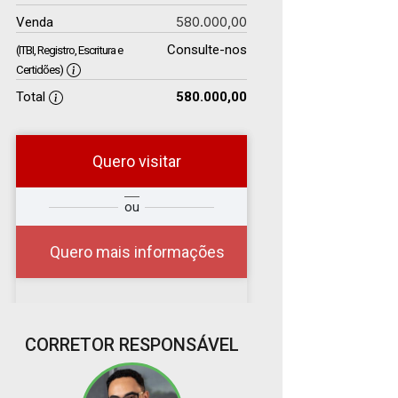
580.000,00
Venda
Consulte-nos
(ITBI, Registro, Escritura e
Certidões)
Total
580.000,00
Quero visitar
r
Qual o melhor dia e
ou
?
horário para você?
Quero mais informações
07
CORRETOR RESPONSÁVEL
08:00
Aug/Fri