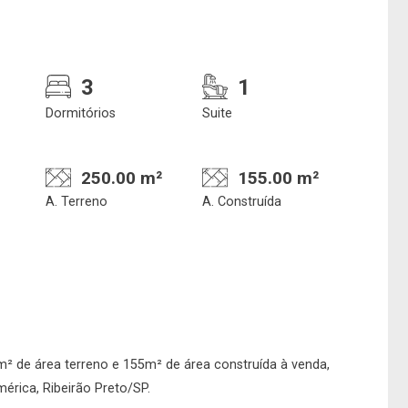
3
1
Dormitórios
Suite
250.00 m²
155.00 m²
Confirmar dados da
Onde deseja encontra
A. Terreno
A. Construída
visita
nosso corretor
07/08/2026
08h00
Imobiliária
m² de área terreno e 155m² de área construída à venda,
mérica, Ribeirão Preto/SP.