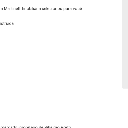
No imóvel
 Martinelli Imobiliária selecionou para você:
nstruída
Fazer Agendamento
Continuar
o mercado imobiliário de Ribeirão Preto.