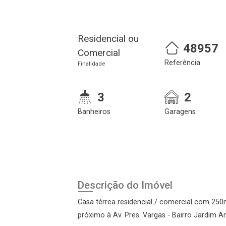
Residencial ou
48957
Comercial
Referência
Finalidade
3
2
Cadastre-se
Realize o login
Banheiros
Garagens
Descrição do Imóvel
Casa térrea residencial / comercial com 250
próximo à Av. Pres. Vargas - Bairro Jardim A
Login