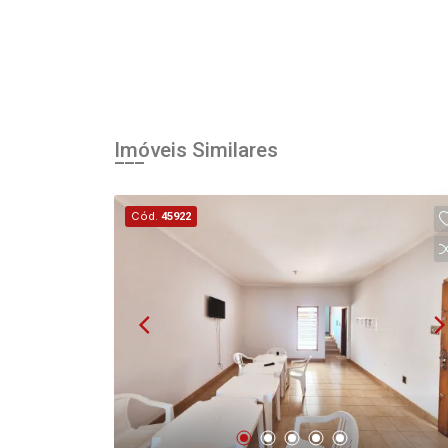
Imóveis Similares
Cód.
45922