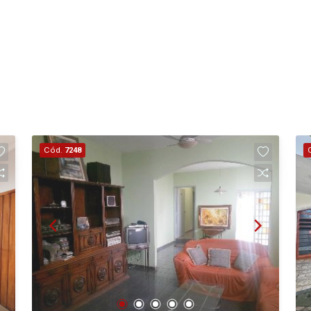
Cód.
7248