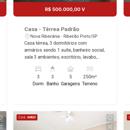
R$ 500.000,00 V
Casa - Térrea Padrão
Nova Ribeirânia - Ribeirão Preto/SP
Casa térrea, 3 dormitórios com
armários sendo 1 suíte, banheiro social,
sala 3 ambientes, escritório, lavabo,
cozinha planejada, área de serviço,
quintal, jardim, 5 vagas sendo 3
3
3
5
250m²
cobertas, excelente localização,
Dorm.
Banho
Garagens
Terreno
próximo a Av. Leão XIII. * Imóvel
alugado, ideal para renda.*
Cód.
44823