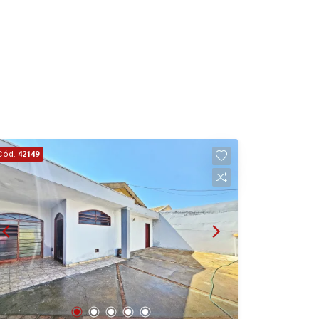
Cód.
42149