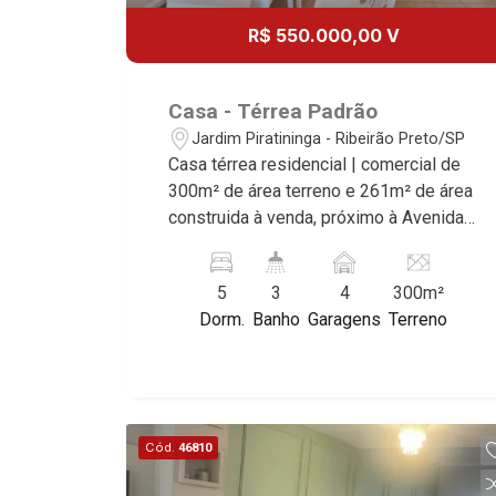
R$ 550.000,00 V
Casa - Térrea Padrão
Jardim Piratininga - Ribeirão Preto/SP
Casa térrea residencial | comercial de
300m² de área terreno e 261m² de área
construida à venda, próximo à Avenida
Patriarca - Bairro Jardim Piratininga,
Ribeirão Preto/SP. Conheça as
5
3
4
300m²
características deste imóvel que a
Dorm.
Banho
Garagens
Terreno
Martinelli Imobiliária selecionou para
você: - 300m² de área terreno e 261m²
de área construida - 5 dormitórios
sendo 1 suíte - Banheiro social - Sala 2
ambientes - Copa - Cozinha - Área de
Cód.
46810
serviço - Quintal - Corredor lateral -
Jardim - Iluminação - 4 vagas Martinelli