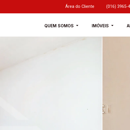
Área do Cliente
|
(016) 3965-
QUEM SOMOS
IMÓVEIS
A