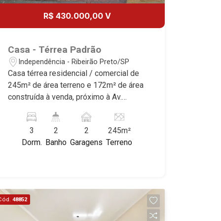
R$ 430.000,00 V
Casa - Térrea Padrão
Independência - Ribeirão Preto/SP
Casa térrea residencial / comercial de
245m² de área terreno e 172m² de área
construída à venda, próximo à Av.
Paschoal Innecchi - Bairro
Independência, Ribeirão Preto/SP.
3
2
2
245m²
Conheça as características deste
Dorm.
Banho
Garagens
Terreno
imóvel que a Martinelli Imobiliária
selecionou para você: - 245m² de área
terreno e 172m² de área construída -
Esquina - 3 dormitórios, sendo 1 suíte e
1 com armários - Banheiro social - Sala
Cód.
48852
2 ambeintes - Escritório - Copa -
Cozinha - Área de serviço - Quintal - 2