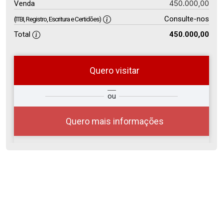
450.000,00
Venda
Consulte-nos
(ITBI, Registro, Escritura e Certidões)
Total
450.000,00
Quero visitar
so
Qual o melhor dia e horário para
ou
r?
você?
Quero mais informações
06
18:00
Aug/Thu