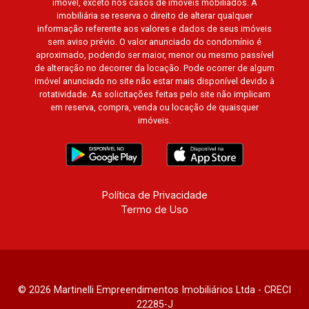
imóvel, exceto nos casos de imóveis mobiliados. A
Bella Città Residencial e Industrial. Avenida
imobiliária se reserva o direito de alterar qualquer
João Fiúsa, 1051 - Alto da Boa Vista | Ribeirão
informação referente aos valores e dados de seus imóveis
sem aviso prévio. O valor anunciado do condomínio é
Preto
aproximado, podendo ser maior, menor ou mesmo passível
de alteração no decorrer da locação. Pode ocorrer de algum
imóvel anunciado no site não estar mais disponível devido à
rotatividade. As solicitações feitas pelo site não implicam
em reserva, compra, venda ou locação de quaisquer
imóveis.
Política de Privacidade
Termo de Uso
© 2026 Martinelli Empreendimentos Imobiliários Ltda - CRECI
22285-J