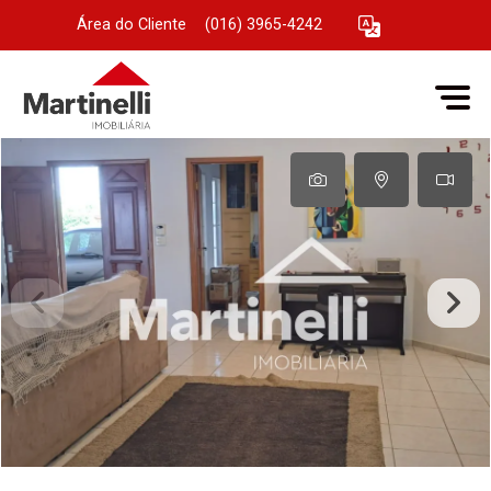
Área do Cliente
|
(016) 3965-4242