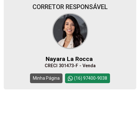
CORRETOR RESPONSÁVEL
08
10:00
Aug/Sat
10
11:00
Nayara La Rocca
Aug/Mon
CRECI 301473-F - Venda
11
12:00
Continuar
Minha Página
(16) 97400-9038
Aug/Tue
12
Aug/Wed
13