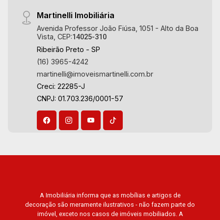
Martinelli Imobiliária
Avenida Professor João Fiúsa, 1051 - Alto da Boa
Vista, CEP:
14025-310
Ribeirão Preto - SP
(16) 3965-4242
martinelli@imoveismartinelli.com.br
Creci: 22285-J
CNPJ: 01.703.236/0001-57
A Imobiliária informa que as mobílias e artigos de
decoração são meramente ilustrativos - não fazem parte do
imóvel, exceto nos casos de imóveis mobiliados. A