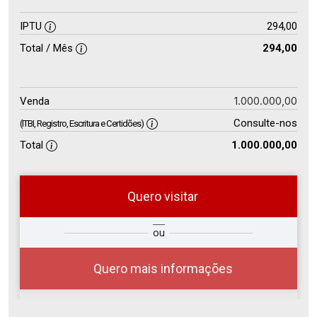
IPTU
294,00
Total / Mês
294,00
1.000.000,00
Venda
Consulte-nos
(ITBI, Registro, Escritura e Certidões)
Total
1.000.000,00
Quero visitar
so
Qual o melhor dia e horário para
ou
r?
você?
Quero mais informações