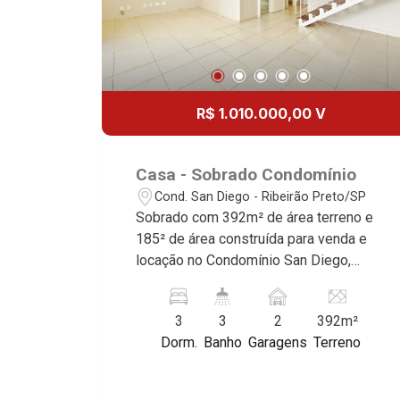
R$ 1.010.000,00 V
Casa - Sobrado Condomínio
Cond. San Diego - Ribeirão Preto/SP
Sobrado com 392m² de área terreno e
185² de área construída para venda e
locação no Condomínio San Diego,
próximo à Avenida Carlos Consoni -
Bairro Cond. San Diego, Ribeirão
3
3
2
392m²
Preto/SP. Conheça as características
Dorm.
Banho
Garagens
Terreno
deste imóvel que a Martinelli
Imobiliária selecionou para você: -
392m² de área terreno e 185m² de área