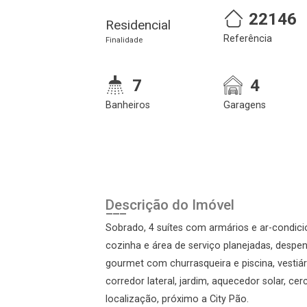
22146
Residencial
Referência
Finalidade
7
4
Banheiros
Garagens
Cadastre-se
Realize o login
Descrição do Imóvel
Sobrado, 4 suítes com armários e ar-condicio
cozinha e área de serviço planejadas, desp
gourmet com churrasqueira e piscina, vestiári
corredor lateral, jardim, aquecedor solar, ce
localização, próximo a City Pão.
Login