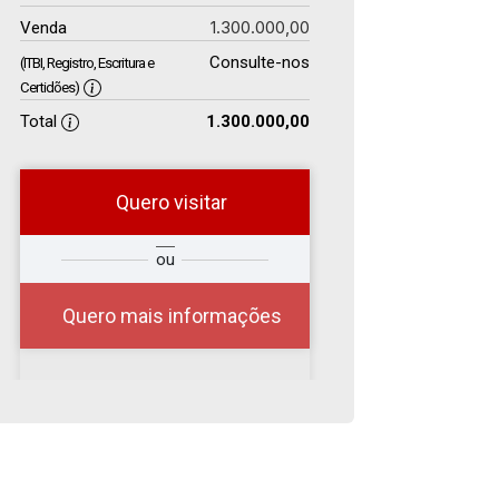
1.300.000,00
Venda
Consulte-nos
(ITBI, Registro, Escritura e
Certidões)
Total
1.300.000,00
Quero visitar
r
Qual o melhor dia e
ou
?
horário para você?
Quero mais informações
08
08:00
Aug/Sat