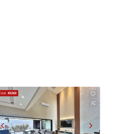
Aug/Fri
15
Aug/Sat
17
Aug/Mon
18
Aug/Tue
Cód.
43263
19
Aug/Wed