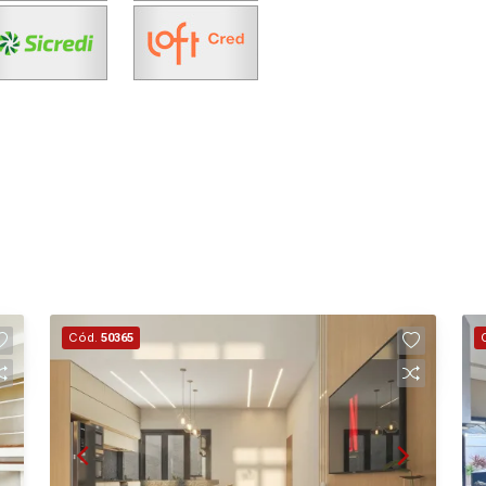
Cód.
50365