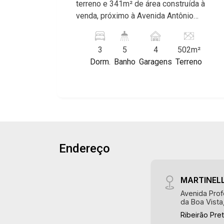
terreno e 341m² de área construída à
Luisa, Buganville, Jardim Olhos D`Água,
venda, próximo à Avenida Antônio
Borda do Parque, Borda da Mata, Bela
Machado Sant`Anna - Bairro City
Vista, Terras Alpha, Alphaville I, II e III,
Ribeirão, Ribeirão Preto/SP. Conheça as
Jardim Nova Aliança Sul, Alto do Vale,
3
5
4
502m²
características deste imóvel que a
Colina do Golfe, Terras de Florença,
Dorm.
Banho
Garagens
Terreno
Martinelli Imobiliária selecionou para
Terras de Siena, Quinta dos Ventos,
você: - 502m² de área terreno e 341m²
Buona Vitta Ribeirão, Ipê Rosa, Ipê
de área construida - 3 dormitórios com
Amarelo, Ipê Roxo, Ipê Branco, Vila
armários e ar-condicionado sendo 1
Romana, Reserva Imperial, Quinta da
suíte - Banheiro social - Sala 2
Primavera, Praça das Árvores, Praça
ambientes - Lavabo - Cozinha e área de
dos Pássaros, Praça das Flores,
serviço planejadas - Varanda gourmet
Guaporé 1, 2 e 3, Colina do Sabiá, San
Endereço
com churrasqueira e forno de pizza -
Marco, Village Monet, Arara Vermelha,
Piscina - Vestiário - Quintal -
Arara Verde, Arara Azul, Verona, Milano,
Paisagismo - Iluminação - 4 vagas
Manacás, Bella Città, Paineiras, Aroeira,
MARTINELL
sendo 2 cobertas - Fino acabamento -
Figueira Branca, Pirangueira, Jardim
Avenida Prof
Alto padrão Martinelli Imobiliária,
Saint Gerard, Buritis, Quinta da Boa
da Boa Vista
referência no mercado imobiliário
Vista, Santorini, Siena, Alto do Castelo,
Ribeirão Pre
desde 2000! Avenida João Fiúsa, 1051