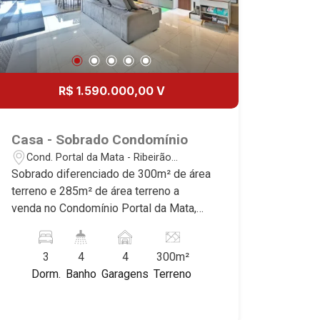
20
Aug/Thu
21
R$ 1.590.000,00 V
Aug/Fri
22
Casa - Sobrado Condomínio
Cond. Portal da Mata - Ribeirão
Aug/Sat
Preto/SP
Sobrado diferenciado de 300m² de área
terreno e 285m² de área terreno a
venda no Condomínio Portal da Mata,
próximo ao Shopping Iguatemi - Bairro
Quinta da Boa Vista, Ribeirão Preto/SP.
3
4
4
300m²
Conheça as características deste
Dorm.
Banho
Garagens
Terreno
imóvel que a Martinelli Imobiliária
selecionou para você: - 300m² de área
terreno e 285m² de área terreno - 3