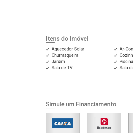
Esqueci minha senha
Cadastre-se
Itens do Imóvel
Agendar Visita
Aquecedor Solar
Ar-Con
Churrasqueira
Cozinh
Jardim
Piscin
ncordo com os
Sala de TV
Sala de
acidade
r Cadastro
Simule um Financiamento