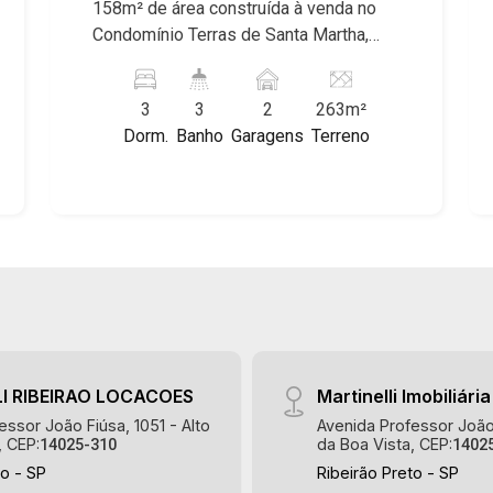
158m² de área construída à venda no
Borda do Parque, Borda da Mata, Bela
Condomínio Terras de Santa Martha,
Vista, Terras Alpha, Alphaville I, II e III,
próximo ao Cenourão - Bairro Cond.
Jardim Nova Aliança Sul, Alto do Vale,
Terras de Santa Martha, Ribeirão
Colina do Golfe, Terras de Florença,
3
3
2
263m²
Preto/SP. Conheça as características
Terras de Siena, Quinta dos Ventos,
Dorm.
Banho
Garagens
Terreno
deste imóvel que a Martinelli
Buona Vitta Ribeirão, Ipê Rosa, Ipê
Imobiliária selecionou para você: -
Amarelo, Ipê Roxo, Ipê Branco, Vila
263m² de área terreno e 158m² de área
Romana, Reserva Imperial, Quinta da
construída - 3 dormitórios com
Primavera, Praça das Árvores, Praça
armários sendo 2 com ar-condicionado
dos Pássaros, Praça das Flores,
e 1 suíte - Banheiro social - Sala 2
Guaporé 1, 2 e 3, Colina do Sabiá, San
ambientes - Cozinha e área de serviço
Marco, Village Monet, Arara Vermelha,
planejadas - Varanda gourmet com
Arara Verde, Arara Azul, Verona, Milano,
churrasqueira - Piscina aquecida -
Manacás, Bella Città, Paineiras, Aroeira,
Jardim - Aquecedor solar - 2 vagas
Figueira Branca, Pirangueira, Jardim
I RIBEIRAO LOCACOES
Martinelli Imobiliária
Martinelli Imobiliária, referência no
Saint Gerard, Buritis, Quinta da Boa
essor João Fiúsa, 1051 - Alto
Avenida Professor João 
mercado imobiliário desde 2000.
Vista, Santorini, Siena, Alto do Castelo,
, CEP:
da Boa Vista, CEP:
14025-310
1402
Especialistas em Venda, Locação e
Portal da Mata, Villa Dei Fiori, Vivendas
to - SP
Ribeirão Preto - SP
Lançamentos! Avenida João Fiúsa,