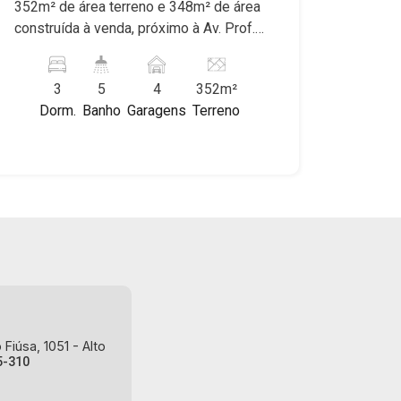
352m² de área terreno e 348m² de área
construída à venda, próximo à Av. Prof.
João Fiúsa - Bairro Alto da Boa Vista,
Ribeirão Preto/SP. Conheça as
3
5
4
352m²
características deste imóvel que a
Dorm.
Banho
Garagens
Terreno
Martinelli Imobiliária selecionou para
você: - 352m² de área terreno e 348m²
de área construída - 3 suítes com
armários, sendo 1 suíte - Banheiro
social - Sala 2 ambientes - Lavabo -
Cozinha e área de serviço planejadas -
Despensa - Sacada - Churrasqueira -
Vestiário - Piscina - Corredor lateral - 4
vagas Martinelli Imobiliária - excelência
absoluta no mercado imobiliário de
Ribeirão Preto. Referência em imóveis
Fiúsa, 1051 - Alto
de alto padrão, somos especialistas na
5-310
venda e locação de casas e terrenos
residenciais e comerciais nos bairros