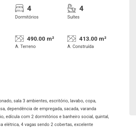
4
4
Dormitórios
Suítes
490.00 m²
413.00 m²
A. Terreno
A. Construída
Confirmar dados da
Onde deseja encontra
visita
nosso corretor
nado, sala 3 ambientes, escritório, lavabo, copa,
08/08/2026
ensa, dependência de empregada, sacada, varanda
o, edícula com 2 dormitórios e banheiro social, quintal,
08h00
Imobiliária
rca elétrica, 4 vagas sendo 2 cobertas, excelente