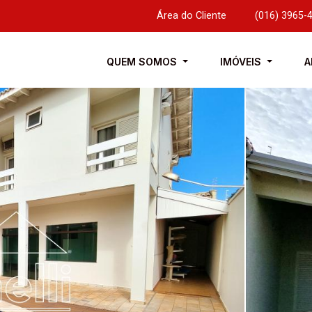
Área do Cliente
|
(016) 3965-
QUEM SOMOS
IMÓVEIS
A