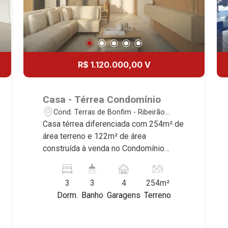
R$ 1.120.000,00 V
Casa - Térrea Condomínio
Cond. Terras de Bonfim - Ribeirão
Preto/SP
Casa térrea diferenciada com 254m² de
área terreno e 122m² de área
construída à venda no Condomínio
Terras de Bonfim, próximo à Rod. José
Fregonezi - Bairro Cond. Terras de
3
3
4
254m²
Bonfim, Ribeirão Preto/SP. Conheça as
Dorm.
Banho
Garagens
Terreno
características deste imóvel que a
Martinelli Imobiliária selecionou para
você: - 254m² de área terreno e 122m²