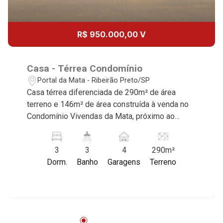
R$ 950.000,00 V
Casa - Térrea Condomínio
Portal da Mata - Ribeirão Preto/SP
Casa térrea diferenciada de 290m² de área
terreno e 146m² de área construída à venda no
Condomínio Vivendas da Mata, próximo ao
Shopping Iguatemi - Bairro Cond. Vivendas da
Mata, Ribeirão Preto/SP. Conheça as
3
3
4
290m²
características deste imóvel que a Martinelli
Dorm.
Banho
Garagens
Terreno
Imobiliária selecionou para você: - 290m² de
área terreno e 146m² de área construída - 3
dormitórios, sendo 1 suíte - Banheiro social -
Home - Sala 2 ambientes - Cozinha - Área de
serviço - Área gourmet com churrasqueira -