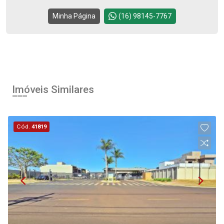
Continuar
Minha Página
(16) 98145-7767
Imóveis Similares
Cód.
41819