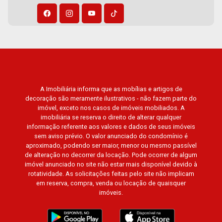
Árvores, Praça dos Pássaros, Praça das Flores,
Guaporé 1, 2 e 3, Colina do Sabiá, San Marco,
Village Monet, Arara Vermelha, Arara Verde,
Arara Azul, Verona, Milano, Manacás, Bella Città,
Paineiras, Aroeira, Figueira Branca, Pirangueira,
Jardim Saint Gerard, Buritis, Quinta da Boa Vista,
Santorini, Siena, Alto do Castelo, Portal da Mata,
Villa Dei Fiori, Vivendas da Mata, Jatobá, Colina
A Imobiliária informa que as mobílias e artigos de
decoração são meramente ilustrativos - não fazem parte do
Verde, Royal Park, Mirante do Royal Park, Santa
imóvel, exceto nos casos de imóveis mobiliados. A
Fé, Villa Victória, Bosque das Colinas, Fazenda
imobiliária se reserva o direito de alterar qualquer
Santa Maria, Baraúna Residencial, Villa de
informação referente aos valores e dados de seus imóveis
Buenos Aires, Magnólias, Vila do Golfe, Vila
sem aviso prévio. O valor anunciado do condomínio é
aproximado, podendo ser maior, menor ou mesmo passível
Verde, Country Village, San Remo, Residencial
de alteração no decorrer da locação. Pode ocorrer de algum
Jardim Canadá, Torino, Città di Positano, San
imóvel anunciado no site não estar mais disponível devido à
Diego, Quinta da Alvorada, Monte Rey, Garden
rotatividade. As solicitações feitas pelo site não implicam
Villa e Quinta do Golfe. Avenida João Fiúsa,
em reserva, compra, venda ou locação de quaisquer
imóveis.
1051 - Alto da Boa Vista | Ribeirão Preto.