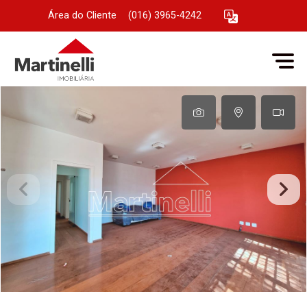
Área do Cliente
|
(016) 3965-4242