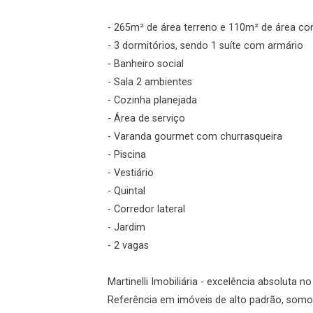
- 265m² de área terreno e 110m² de área co
Esqueci minha senha
- 3 dormitórios, sendo 1 suíte com armário
Cadastre-se
- Banheiro social
- Sala 2 ambientes
- Cozinha planejada
Agendar Visita
- Área de serviço
- Varanda gourmet com churrasqueira
ncordo com os
- Piscina
acidade
- Vestiário
- Quintal
- Corredor lateral
- Jardim
r Cadastro
- 2 vagas
Martinelli Imobiliária - excelência absoluta n
Referência em imóveis de alto padrão, somos