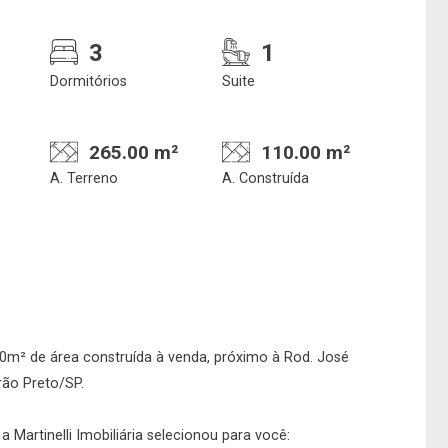
3
1
Dormitórios
Suite
265.00 m²
110.00 m²
A. Terreno
A. Construída
Confirmar dados da
Onde deseja encontra
visita
nosso corretor
08/08/2026
0m² de área construída à venda, próximo à Rod. José
irão Preto/SP.
08h00
Imobiliária
 Martinelli Imobiliária selecionou para você: