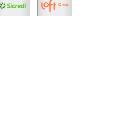
Cód.
41374