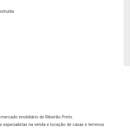
No imóvel
nstruída
Fazer Agendamento
Continuar
o mercado imobiliário de Ribeirão Preto.
 especialistas na venda e locação de casas e terrenos