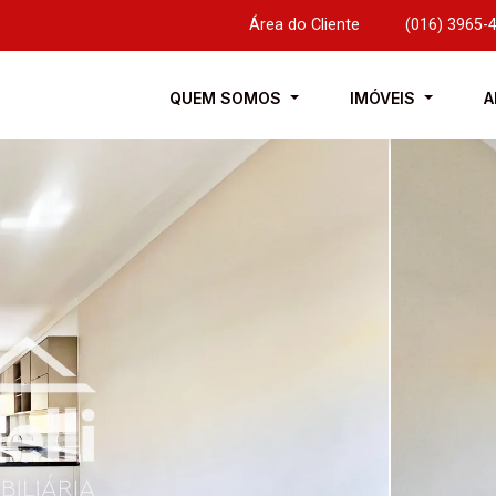
Área do Cliente
|
(016) 3965-
QUEM SOMOS
IMÓVEIS
A