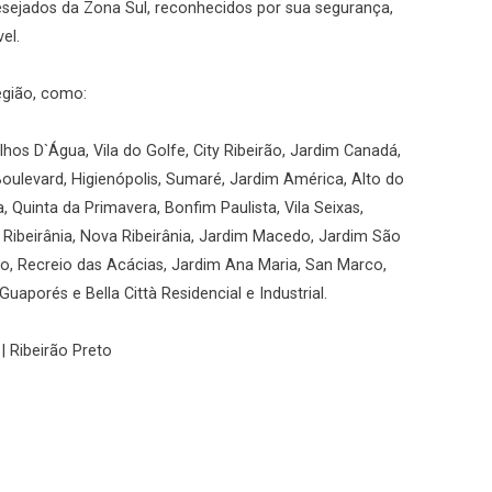
desejados da Zona Sul, reconhecidos por sua segurança,
el.
egião, como:
hos D`Água, Vila do Golfe, City Ribeirão, Jardim Canadá,
Boulevard, Higienópolis, Sumaré, Jardim América, Alto do
a, Quinta da Primavera, Bonfim Paulista, Vila Seixas,
, Ribeirânia, Nova Ribeirânia, Jardim Macedo, Jardim São
rio, Recreio das Acácias, Jardim Ana Maria, San Marco,
uaporés e Bella Città Residencial e Industrial.
| Ribeirão Preto