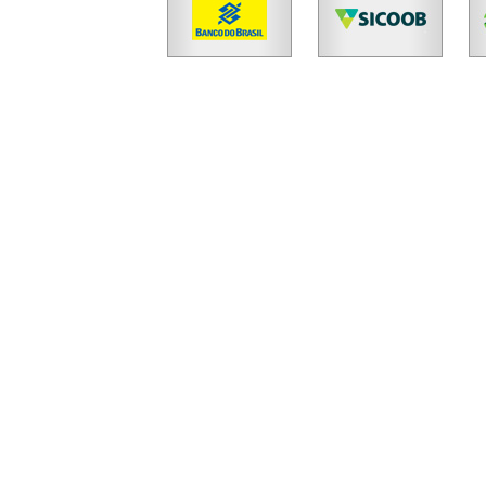
Cód.
42074