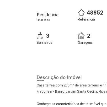
48852
Residencial
Referência
Finalidade
3
2
Banheiros
Garagens
Cadastre-se
Realize o login
Descrição do Imóvel
Casa térrea com 265m² de área terreno e 11
Fregonezi - Bairro Jardim Santa Cecília, Ribe
Conheça as características deste imóvel que a
Login