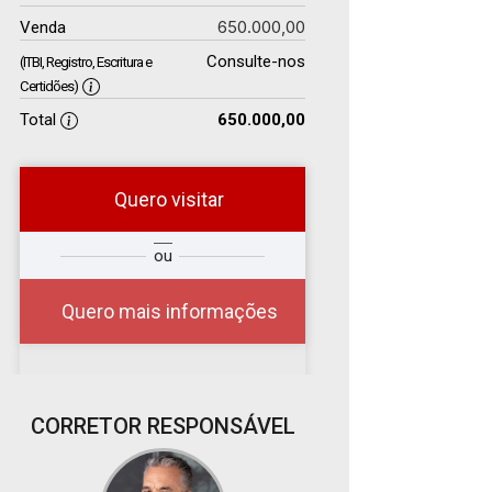
650.000,00
Venda
Consulte-nos
(ITBI, Registro, Escritura e
Certidões)
Total
650.000,00
Quero visitar
r
Qual o melhor dia e
ou
?
horário para você?
Quero mais informações
08
CORRETOR RESPONSÁVEL
08:00
Aug/Sat