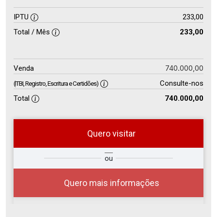
IPTU
233,00
Total / Mês
233,00
740.000,00
Venda
Consulte-nos
(ITBI, Registro, Escritura e Certidões)
Total
740.000,00
Quero visitar
so
Qual o melhor dia e horário para
ou
r?
você?
Quero mais informações