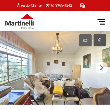
Área do Cliente
|
(016) 3965-4242