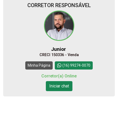
CORRETOR RESPONSÁVEL
10
08:00
Aug/Mon
11
09:00
Junior
Aug/Tue
CRECI 150336 - Venda
12
10:00
Continuar
Minha Página
(16) 99274-0070
Aug/Wed
Corretor(a) Online
13
Iniciar chat
11:00
Aug/Thu
14
12:00