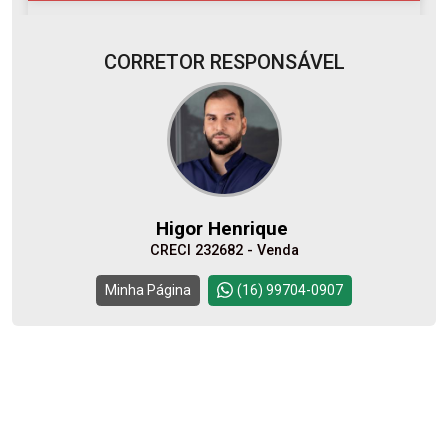
CORRETOR RESPONSÁVEL
07
08:00
Aug/Fri
08
09:00
Higor Henrique
Aug/Sat
CRECI 232682 - Venda
10
10:00
Continuar
Minha Página
(16) 99704-0907
Aug/Mon
11
11:00
Aug/Tue