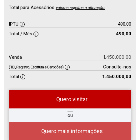
Total para Acessórios
valores sujeitos a alteração.
IPTU
490,00
Total / Mês
490,00
1.450.000,00
Venda
Consulte-nos
(ITBI, Registro, Escritura e Certidões)
Total
1.450.000,00
Quero visitar
so
Qual o melhor dia e horário para
ou
r?
você?
Quero mais informações