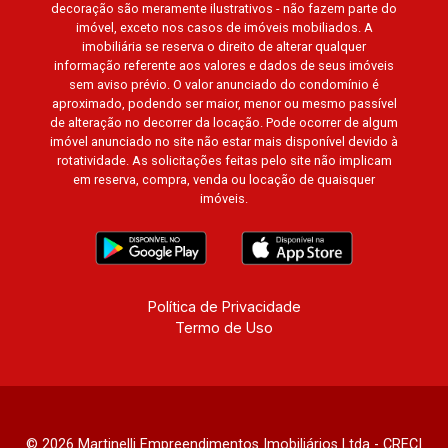
decoração são meramente ilustrativos - não fazem parte do
Alpha, Alphaville I, II e III, Jardim Nova Aliança
imóvel, exceto nos casos de imóveis mobiliados. A
Sul, Alto do Vale, Colina do Golfe, Terras de
imobiliária se reserva o direito de alterar qualquer
Florença, Terras de Siena, Quinta dos Ventos,
informação referente aos valores e dados de seus imóveis
sem aviso prévio. O valor anunciado do condomínio é
Buona Vitta Ribeirão, Ipê Rosa, Ipê Amarelo, Ipê
aproximado, podendo ser maior, menor ou mesmo passível
Roxo, Ipê Branco, Vila Romana, Reserva
de alteração no decorrer da locação. Pode ocorrer de algum
Imperial, Quinta da Primavera, Praça das
imóvel anunciado no site não estar mais disponível devido à
Árvores, Praça dos Pássaros, Praça das Flores,
rotatividade. As solicitações feitas pelo site não implicam
em reserva, compra, venda ou locação de quaisquer
Guaporé 1, 2 e 3, Colina do Sabiá, San Marco,
imóveis.
Village Monet, Arara Vermelha, Arara Verde,
Arara Azul, Verona, Milano, Manacás, Bella Città,
Paineiras, Aroeira, Figueira Branca, Pirangueira,
Jardim Saint Gerard, Buritis, Quinta da Boa Vista,
Santorini, Siena, Alto do Castelo, Portal da Mata,
Política de Privacidade
Termo de Uso
Villa Dei Fiori, Vivendas da Mata, Jatobá, Colina
Verde, Royal Park, Mirante do Royal Park, Santa
Fé, Villa Victória, Bosque das Colinas, Fazenda
Santa Maria, Baraúna Residencial, Villa de
Buenos Aires, Magnólias, Vila do Golfe, Vila
© 2026 Martinelli Empreendimentos Imobiliários Ltda - CRECI