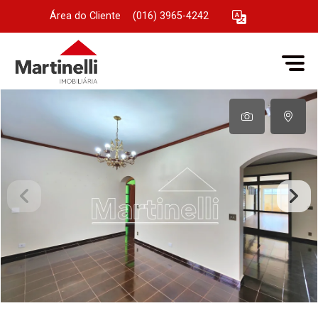
Área do Cliente
|
(016) 3965-4242