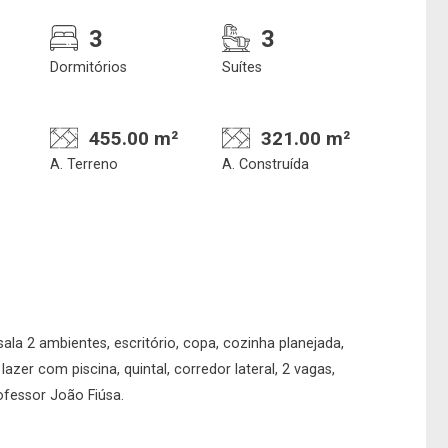
3
3
Confirmar dados da
Onde deseja encontra
Dormitórios
Suítes
visita
nosso corretor
455.00 m²
321.00 m²
A. Terreno
A. Construída
06/08/2026
18h00
Imobiliária
No imóvel
ala 2 ambientes, escritório, copa, cozinha planejada,
lazer com piscina, quintal, corredor lateral, 2 vagas,
ofessor João Fiúsa.