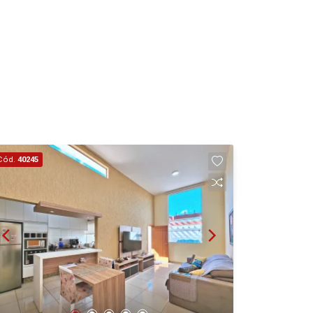
14
Aug/Fri
15
Aug/Sat
17
Cód.
40245
Aug/Mon
18
Aug/Tue
19
Aug/Wed