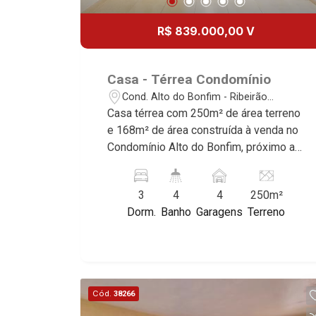
R$ 839.000,00 V
Casa - Térrea Condomínio
Cond. Alto do Bonfim - Ribeirão
Preto/SP
Casa térrea com 250m² de área terreno
e 168m² de área construída à venda no
Condomínio Alto do Bonfim, próximo ao
Ribeirão Shopping - Bairro Cond. Alto
do Bonfim, Ribeirão Preto/SP. Conheça
3
4
4
250m²
as características deste imóvel que a
Dorm.
Banho
Garagens
Terreno
Martinelli Imobiliária selecionou para
você: - 250m² de área terreno e 168m²
de área construída - 3 dormitórios com
armários e ar-condicionado, sendo 1
suíte - Banheiro social - Sala 2
Cód.
38266
anbientes - Escritório - Lavabo -