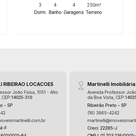
Paulista, Jardim Paulistano, Lagoinha,
3
4
4
250m²
quintal, corredor lateral, 4 vagas sendo
Ribeirânia, Nova Ribeirânia, Jardim
Dorm.
Banho
Garagens
Terreno
2 cobertas, excelente localização,
Macedo, Jardim São Luiz, Centro,
próximo ao Extra.
Jardim Flórida, Jardim Centenário,
Recreio das Acácias, Jardim Ana Maria,
San Marco, Vila Romana, Bosque dos
Juritis, Jardim dos Guaporés e Bella
Città Residencial e Industrial. Avenida
João Fiúsa, 1051 - Alto da Boa Vista |
Ribeirão Preto
I RIBEIRAO LOCACOES
Martinelli Imobiliária
essor João Fiúsa, 1051 - Alto
Avenida Professor João 
, CEP:
da Boa Vista, CEP:
14025-310
1402
to - SP
Ribeirão Preto - SP
242
(16) 3965-4242
moveismartinelli.com.br
martinelli@imoveismarti
64-F
Creci: 22285-J
.601/0001-84
CNPJ: 01.703.236/0001