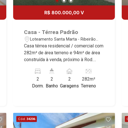
R$ 800.000,00 V
Casa - Térrea Padrão
Loteamento Santa Marta - Ribeirão
Preto/SP
Casa térrea residencial / comercial com
282m² de área terreno e 94m² de área
construída à venda, próximo à Rod.
José Fregonezi - Bairro Loteamento
Santa Marta, Ribeirão Preto/SP.
2
2
2
282m²
Conheça as características deste
Dorm.
Banho
Garagens
Terreno
imóvel que a Martinelli Imobiliária
selecionou para você: - 282m² de área
terreno e 94m² de área construída - 2
suítes - Sala 2 ambientes - Cozinha -
Área de serviço - Quintal - Corredor
Cód.
34206
lateral - 2 vagas Martinelli Imobiliária -