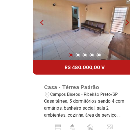
Cozinha planejada - Despensa - Área
de serviço - Varanda gourmet com
churrasqueira - Quintal - Corredor lateral
- Jardim - 4 vagas, sendo 2 cobertas
Martinelli Imobiliária - excelência
absoluta no mercado imobiliário de
Ribeirão Preto. Referência em imóveis
de alto padrão, somos especialistas na
venda e locação de casas térreas,
sobrados e terrenos nos mais
R$ 480.000,00 V
desejados condomínios da Zona Sul,
conhecidos por sua segurança,
infraestrutura completa e qualidade de
Casa - Térrea Padrão
vida incomparável. Atuamos nos
Campos Elíseos - Ribeirão Preto/SP
empreendimentos de maior prestígio
Casa térrea, 5 dormitórios sendo 4 com
da região, incluindo: Reserva Santa
armários, banheiro social, sala 2
Luisa, Buganville, Jardim Olhos D`Água,
ambientes, cozinha, área de serviço,
Borda do Parque, Borda da Mata, Bela
dormitório de serviço, varanda gourmet,
Vista, Terras Alpha, Alphaville I, II e III,
vestiário, quintal, corredor lateral, jardim