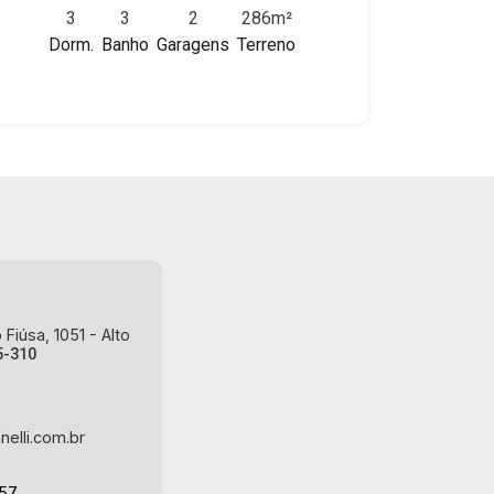
3
3
2
286m²
imóvel que a Martinelli Imobiliária
Dorm.
Banho
Garagens
Terreno
selecionou para você: - 286m² de área
terreno e 198m² de área construída - 3
dormitórios com armários sendo 1
suíte - Banheiro social - Lavabo - Copa
- Cozinha e área de serviço planejadas
- Despensa - 2 vagas Martinelli
Imobiliária - excelência absoluta no
mercado imobiliário de Ribeirão Preto.
Referência em imóveis de alto padrão,
somos especialistas na venda e
locação de casas e terrenos
Fiúsa, 1051 - Alto
residenciais e comerciais nos bairros
5-310
mais desejados da Zona Sul,
reconhecidos por sua segurança,
infraestrutura e qualidade de vida
nelli.com.br
incomparável. Atuamos nos bairros de
maior prestígio da região, como: Alto da
-57