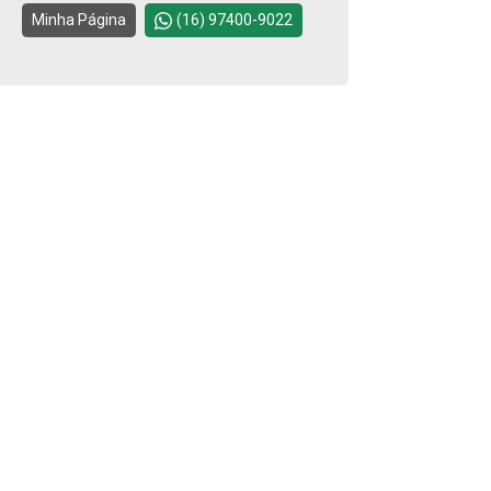
Continuar
Minha Página
(16) 97400-9022
Aug/Sat
10
Aug/Mon
11
Aug/Tue
12
Aug/Wed
13
Aug/Thu