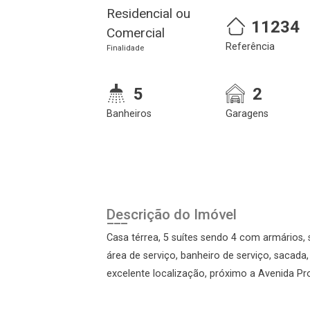
Residencial ou
11234
Comercial
Cadastre-se
Realize o login
Referência
Finalidade
5
2
Banheiros
Garagens
Login
Descrição do Imóvel
Casa térrea, 5 suítes sendo 4 com armários, s
Esqueci minha senha
área de serviço, banheiro de serviço, sacada, 
Cadastre-se
excelente localização, próximo a Avenida Pr