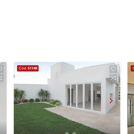
Cód.
51148