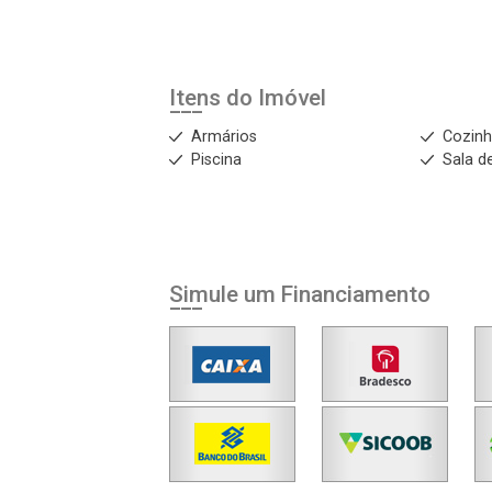
Agendar Visita
ncordo com os
acidade
Itens do Imóvel
Armários
Cozinh
Piscina
Sala d
r Cadastro
Simule um Financiamento