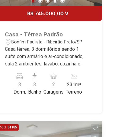
20
R$ 745.000,00 V
Aug/Thu
Casa - Térrea Padrão
Bonfim Paulista - Ribeirão Preto/SP
Casa térrea, 3 dormitórios sendo 1
suíte com armário e ar-condicionado,
sala 2 ambientes, lavabo, cozinha e
área de serviço planejadas, varanda
gourmet com churrasqueira, SPA,
3
3
2
231m²
quintal, corredor lateral, jardim, alarme,
Dorm.
Banho
Garagens
Terreno
cerca elétrica, 2 vagas, excelente
localização, próximo ao Centro.
Cód.
51185