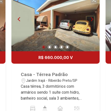
excelência absoluta no mercado
imobiliário de Ribeirão Preto.
Referência em imóveis de alto padrão,
somos especialistas na venda e
locação de casas e terrenos
residenciais e comerciais nos bairros
mais desejados da Zona Sul,
reconhecidos por sua segurança,
infraestrutura e qualidade de vida
incomparável. Atuamos nos bairros de
R$ 660.000,00 V
maior prestígio da região, como: Alto da
Boa Vista, Jardim Botânico, Jardim
Olhos D`Água, Vila do Golfe, City
Casa - Térrea Padrão
Ribeirão, Jardim Canadá, Guaporé, Ilhas
Jardim Irajá - Ribeirão Preto/SP
do Sul, Jardim Nova Aliança, Boulevard,
Casa térrea, 3 dormitórios com
Higienópolis, Sumaré, Jardim América,
armários sendo 1 suíte com hidro,
Alto do Ipê, Jardim Irajá, Royal Park,
banheiro social, sala 3 ambientes,
Jardim Califórnia, Quinta da Primavera,
lavabo, cozinha planejada, área de
Bonfim Paulista, Vila Seixas, Jardim
serviço, dependência de empregada,