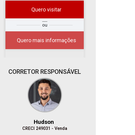
Quero visitar
r
Qual o melhor dia e
ou
?
horário para você?
Quero mais informações
06
CORRETOR RESPONSÁVEL
18:00
Aug/Thu
07
Aug/Fri
Hudson
08
CRECI 249031 - Venda