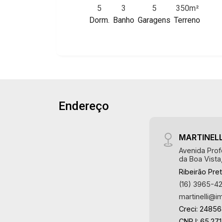
Jardim Nova Aliança Sul, Alto do Vale,
5
3
5
350m²
de inverno, 5 vagas sendo 4 cobertas,
Colina do Golfe, Terras de Florença,
Dorm.
Banho
Garagens
Terreno
excelente localização, próximo ao
Terras de Siena, Quinta dos Ventos,
Savegnago.
Buona Vitta Ribeirão, Ipê Rosa, Ipê
Amarelo, Ipê Roxo, Ipê Branco, Vila
Romana, Reserva Imperial, Quinta da
Primavera, Praça das Árvores, Praça
dos Pássaros, Praça das Flores,
Guaporé 1, 2 e 3, Colina do Sabiá, San
Endereço
Marco, Village Monet, Arara Vermelha,
Arara Verde, Arara Azul, Verona, Milano,
Manacás, Bella Città, Paineiras, Aroeira,
MARTINELL
Figueira Branca, Pirangueira, Jardim
Avenida Prof
Saint Gerard, Buritis, Quinta da Boa
da Boa Vista
Vista, Santorini, Siena, Alto do Castelo,
Ribeirão Pre
Portal da Mata, Villa Dei Fiori, Vivendas
(16) 3965-4
da Mata, Jatobá, Colina Verde, Royal
martinelli@i
Park, Mirante do Royal Park, Santa Fé,
Creci: 2485
Villa Victória, Bosque das Colinas,
CNPJ: 65.271