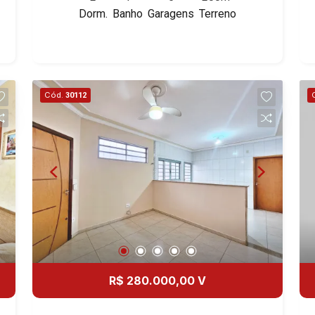
Dorm.
Banho
Garagens
Terreno
desde 2000. Especialistas em Venda e
Locação! Avenida João Fiúsa, 1051 -
Alto da Boa Vista | Ribeirão Preto.
Cód.
30112
R$ 280.000,00 V