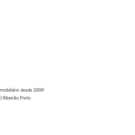
No imóvel
Fazer Agendamento
Continuar
imobiliário desde 2000!
| Ribeirão Preto.