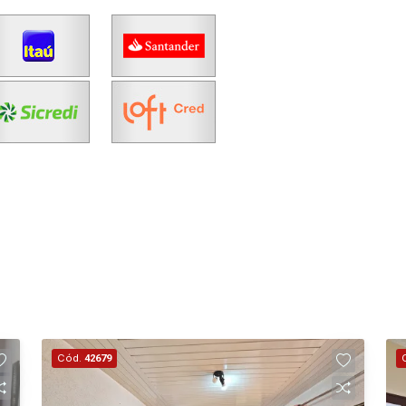
Cód.
42679