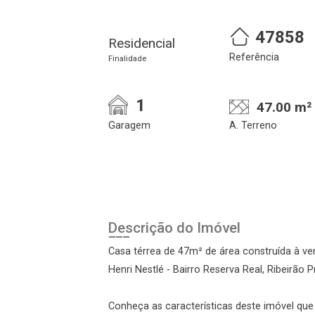
47858
Residencial
Referência
Finalidade
1
47.00 m²
Garagem
A. Terreno
Cadastre-se
Realize o login
Descrição do Imóvel
Casa térrea de 47m² de área construída à ve
Henri Nestlé - Bairro Reserva Real, Ribeirão P
Conheça as características deste imóvel que a
Login