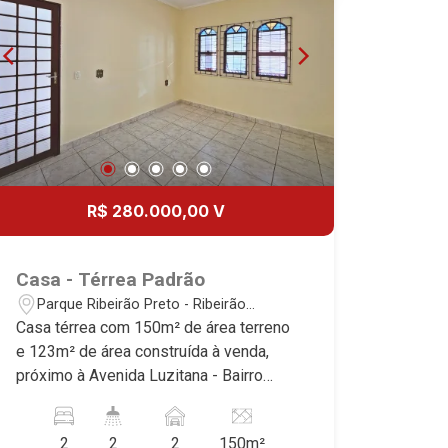
R$ 280.000,00 V
Casa - Térrea Padrão
Parque Ribeirão Preto - Ribeirão
Preto/SP
Casa térrea com 150m² de área terreno
e 123m² de área construída à venda,
próximo à Avenida Luzitana - Bairro
Parque Ribeirão Preto, Ribeirão
Preto/SP. Conheça as características
2
2
2
150m²
deste imóvel que a Martinelli