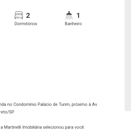
2
1
Dormitórios
Banheiro
Confirmar dados da
Onde deseja encontra
visita
nosso corretor
06/08/2026
nda no Condomínio Palácio de Turim, próximo à Av.
reto/SP.
13h00
Imobiliária
 Martinelli Imobiliária selecionou para você: