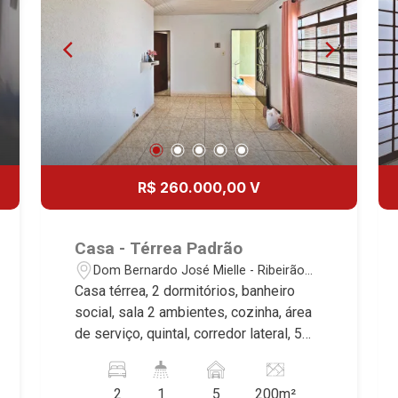
R$ 260.000,00 V
Casa - Térrea Padrão
Dom Bernardo José Mielle - Ribeirão
Preto/SP
Casa térrea, 2 dormitórios, banheiro
social, sala 2 ambientes, cozinha, área
de serviço, quintal, corredor lateral, 5
vagas, excelente localização, próximo a
Fábrica do Lanche. Martinelli Imobiliária,
2
1
5
200m²
referência no mercado imobiliário