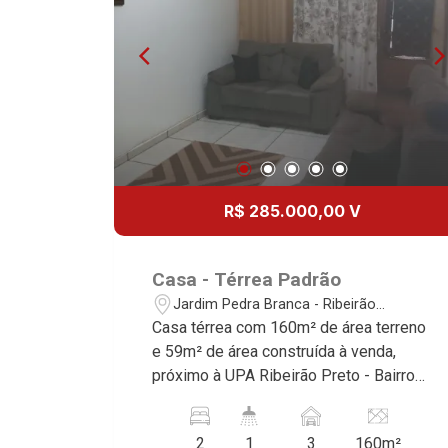
R$ 285.000,00 V
Casa - Térrea Padrão
Jardim Pedra Branca - Ribeirão
Preto/SP
Casa térrea com 160m² de área terreno
e 59m² de área construída à venda,
próximo à UPA Ribeirão Preto - Bairro
Jardim Casa Branca, Ribeirão Preto/SP.
Conheça as características deste
2
1
3
160m²
imóvel que a Martinelli Imobiliária