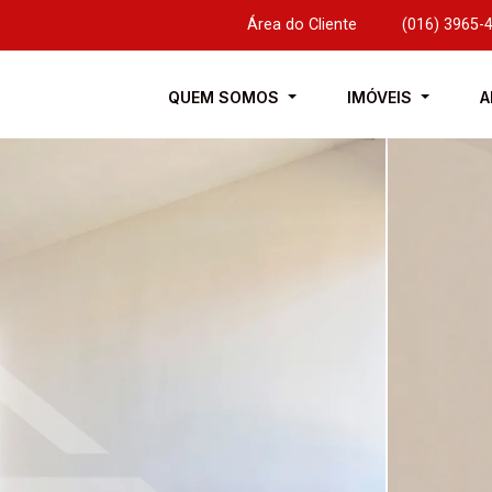
Área do Cliente
|
(016) 3965-
QUEM SOMOS
IMÓVEIS
A