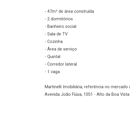
- 47m² de área construída
Esqueci minha senha
- 2 dormitórios
Cadastre-se
- Banheiro social
- Sala de TV
- Cozinha
Agendar Visita
- Área de serviço
- Quintal
ncordo com os
- Corredor lateral
acidade
- 1 vaga
Martinelli Imobiliária, referência no mercado 
Avenida João Fiúsa, 1051 - Alto da Boa Vista 
r Cadastro