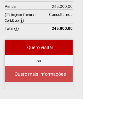
245.000,00
Venda
Consulte-nos
(ITBI, Registro, Escritura e
Certidões)
Total
245.000,00
Quero visitar
r
Qual o melhor dia e
ou
?
horário para você?
Quero mais informações
06
13:00
Aug/Thu