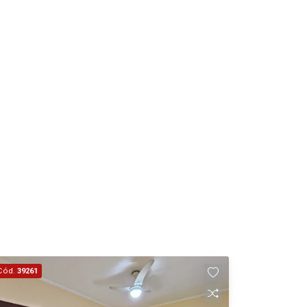
18
Aug/Tue
19
Aug/Wed
20
Aug/Thu
Cód.
39261