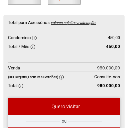
Total para Acessórios
valores sujeitos a alteração.
Condomínio
450,00
Total / Mês
450,00
980.000,00
Venda
Consulte-nos
(ITBI, Registro, Escritura e Certidões)
Total
980.000,00
Quero visitar
so
Qual o melhor dia e horário para
ou
r?
você?