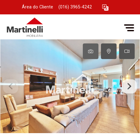
Área do Cliente
|
(016) 3965-4242