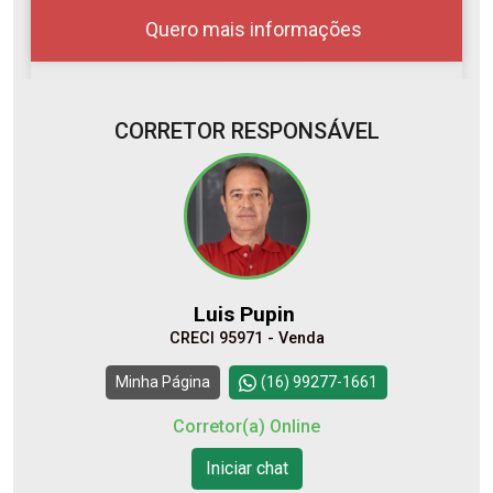
Quero mais informações
CORRETOR RESPONSÁVEL
07
12:00
Aug/Fri
08
13:00
Aug/Sat
Luis Pupin
CRECI 95971 - Venda
10
14:00
Continuar
Minha Página
(16) 99277-1661
Aug/Mon
Corretor(a) Online
11
Iniciar chat