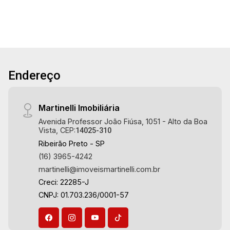
construida - 2 dormitórios sendo 1 com armário
- Banheiro social - Sala - Cozinha e área de
serviço planejadas - Despensa - Dependência
de empregada - Churrasqueira - Piscina -
Corredor lateral - Paisagismo Martinelli
Imobiliária, referência no mercado imobiliário
Endereço
desde 2000! Avenida João Fiúsa, 1051 - Alto da
Boa Vista | Ribeirão Preto.
Martinelli Imobiliária
Avenida Professor João Fiúsa, 1051 - Alto da Boa
Vista, CEP:
14025-310
Ribeirão Preto - SP
(16) 3965-4242
martinelli@imoveismartinelli.com.br
Creci: 22285-J
CNPJ: 01.703.236/0001-57