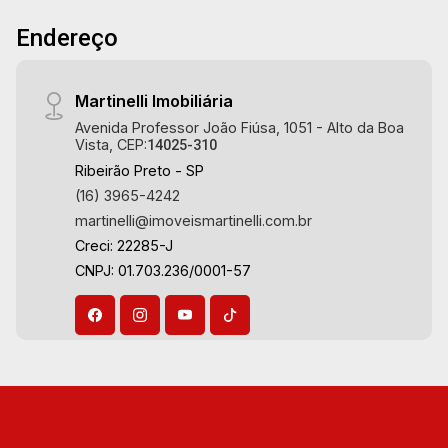
Vestiário - Quintal - Corredor lateral - Jardim - 4
Endereço
vagas sendo 2 cobertas Martinelli Imobiliária,
referência no mercado imobiliário desde 2000!
Avenida João Fiúsa, 1051 - Alto da Boa Vista
Martinelli Imobiliária
| Ribeirão Preto.
Avenida Professor João Fiúsa, 1051 - Alto da Boa
Vista, CEP:
14025-310
Ribeirão Preto - SP
(16) 3965-4242
martinelli@imoveismartinelli.com.br
Creci: 22285-J
CNPJ: 01.703.236/0001-57