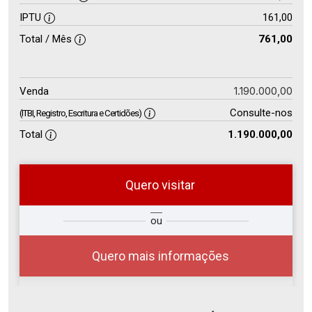
IPTU
161,00
Total / Mês
761,00
1.190.000,00
Venda
Consulte-nos
(ITBI, Registro, Escritura e Certidões)
Total
1.190.000,00
Quero visitar
so
Qual o melhor dia e horário para
ou
r?
você?
Quero mais informações