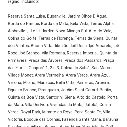
região, incluindo:
Reserva Santa Luisa, Buganville, Jardim Olhos D`Água,
Borda do Parque, Borda da Mata, Bela Vista, Terras Alpha,
Alphaville I, II e III, Jardim Nova Aliança Sul, Alto do Vale,
Colina do Golfe, Terras de Florença, Terras de Siena, Quinta
dos Ventos, Buona Vitta Ribeirão, Ipê Rosa, Ipê Amarelo, Ipê
Roxo, Ipê Branco, Vila Romana, Reserva Imperial, Quinta da
Primavera, Praça das Árvores, Praça dos Pássaros, Praça
das Flores, Guaporé 1, 2 e 3, Colina do Sabiá, San Marco,
Village Monet, Arara Vermelha, Arara Verde, Arara Azul,
Verona, Milano, Manacás, Bella Città, Paineiras, Aroeira,
Figueira Branca, Pirangueira, Jardim Saint Gerard, Buritis,
Quinta da Boa Vista, Santorini, Siena, Alto do Castelo, Portal
da Mata, Villa Dei Fiori, Vivendas da Mata, Jatobá, Colina
Verde, Royal Park, Mirante do Royal Park, Santa Fé, Villa
Victória, Bosque das Colinas, Fazenda Santa Maria, Baraúna
Residencial, Villa de Buenos Aires, Magnólias, Vila do Golfe,