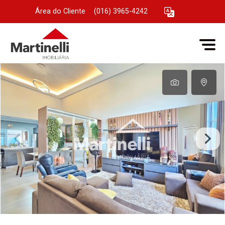
Área do Cliente
|
(016) 3965-4242