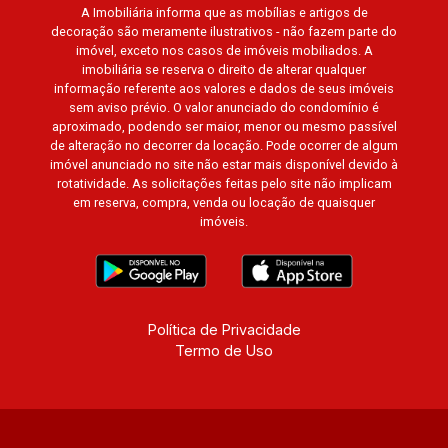
A Imobiliária informa que as mobílias e artigos de
Roxo, Ipê Branco, Vila Romana, Reserva
decoração são meramente ilustrativos - não fazem parte do
Imperial, Quinta da Primavera, Praça das
imóvel, exceto nos casos de imóveis mobiliados. A
Árvores, Praça dos Pássaros, Praça das Flores,
imobiliária se reserva o direito de alterar qualquer
Guaporé 1, 2 e 3, Colina do Sabiá, San Marco,
informação referente aos valores e dados de seus imóveis
sem aviso prévio. O valor anunciado do condomínio é
Village Monet, Arara Vermelha, Arara Verde,
aproximado, podendo ser maior, menor ou mesmo passível
Arara Azul, Verona, Milano, Manacás, Bella Città,
de alteração no decorrer da locação. Pode ocorrer de algum
Paineiras, Aroeira, Figueira Branca, Pirangueira,
imóvel anunciado no site não estar mais disponível devido à
Jardim Saint Gerard, Buritis, Quinta da Boa Vista,
rotatividade. As solicitações feitas pelo site não implicam
em reserva, compra, venda ou locação de quaisquer
Santorini, Siena, Alto do Castelo, Portal da Mata,
imóveis.
Villa Dei Fiori, Vivendas da Mata, Jatobá, Colina
Verde, Royal Park, Mirante do Royal Park, Santa
Fé, Villa Victória, Bosque das Colinas, Fazenda
Santa Maria, Baraúna Residencial, Villa de
Buenos Aires, Magnólias, Vila do Golfe, Vila
Política de Privacidade
Termo de Uso
Verde, Country Village, San Remo, Residencial
Jardim Canadá, Torino, Città di Positano, San
Diego, Quinta da Alvorada, Monte Rey, Garden
Villa e Quinta do Golfe. Avenida João Fiúsa,