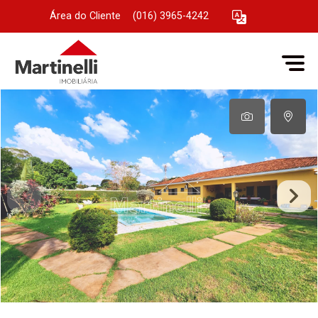
Área do Cliente
|
(016) 3965-4242