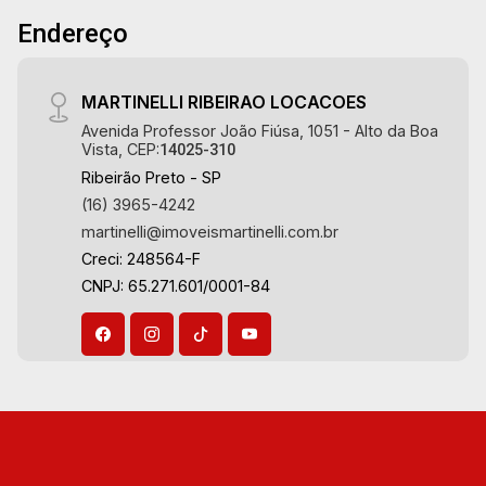
Sauna - Quintal - Corredor lateral - Paisagismo -
Endereço
Iluminação - Lustres - Energia fotovoltaica 6
vagas sendo 3 cobertas - Fino acabamento, alto
padrão Martinelli Imobiliária - excelência
MARTINELLI RIBEIRAO LOCACOES
absoluta no mercado imobiliário de Ribeirão
Avenida Professor João Fiúsa, 1051 - Alto da Boa
Preto. Referência em imóveis de alto padrão,
Vista, CEP:
14025-310
somos especialistas na venda e locação de
Ribeirão Preto - SP
casas térreas, sobrados e terrenos nos mais
(16) 3965-4242
desejados condomínios da Zona Sul,
martinelli@imoveismartinelli.com.br
conhecidos por sua segurança, infraestrutura
Creci: 248564-F
completa e qualidade de vida incomparável.
CNPJ: 65.271.601/0001-84
Atuamos nos empreendimentos de maior
prestígio da região, incluindo: Reserva Santa
Luisa, Buganville, Jardim Olhos D`Água, Borda
do Parque, Borda da Mata, Bela Vista, Terras
Alpha, Alphaville I, II e III, Jardim Nova Aliança
Sul, Alto do Vale, Colina do Golfe, Terras de
Florença, Terras de Siena, Quinta dos Ventos,
Buona Vitta Ribeirão, Ipê Rosa, Ipê Amarelo, Ipê