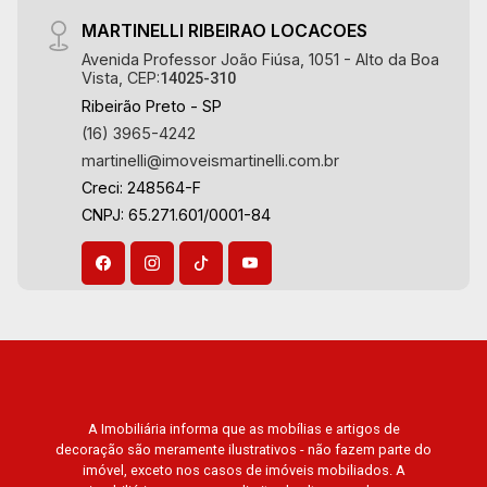
Quinta do Golfe. Avenida João Fiúsa, 1051 - Alto
MARTINELLI RIBEIRAO LOCACOES
da Boa Vista | Ribeirão Preto.
Avenida Professor João Fiúsa, 1051 - Alto da Boa
Vista, CEP:
14025-310
Ribeirão Preto - SP
(16) 3965-4242
martinelli@imoveismartinelli.com.br
Creci: 248564-F
CNPJ: 65.271.601/0001-84
A Imobiliária informa que as mobílias e artigos de
decoração são meramente ilustrativos - não fazem parte do
imóvel, exceto nos casos de imóveis mobiliados. A