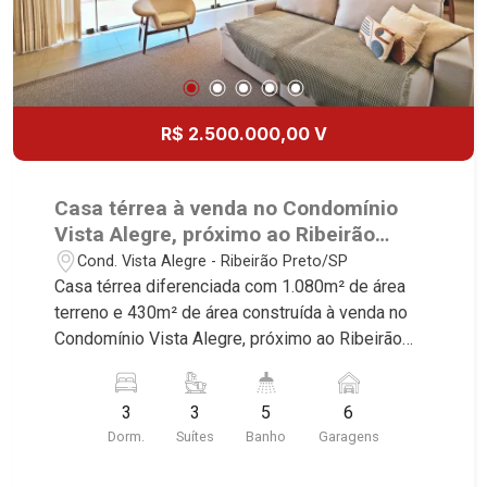
R$ 2.500.000,00 V
Casa térrea à venda no Condomínio
Vista Alegre, próximo ao Ribeirão
Shopping - Ribeirão Preto/SP.
Cond. Vista Alegre - Ribeirão Preto/SP
Casa térrea diferenciada com 1.080m² de área
terreno e 430m² de área construída à venda no
Condomínio Vista Alegre, próximo ao Ribeirão
Shopping - Bairro Cond. Vista Alegre, Ribeirão
Preto/SP. Conheça as características deste
3
3
5
6
imóvel que a Martinelli Imobiliária selecionou
Dorm.
Suítes
Banho
Garagens
para você: - 1.080m² de área terreno e 430m² de
área construída - 3 suítes com armários, ar-