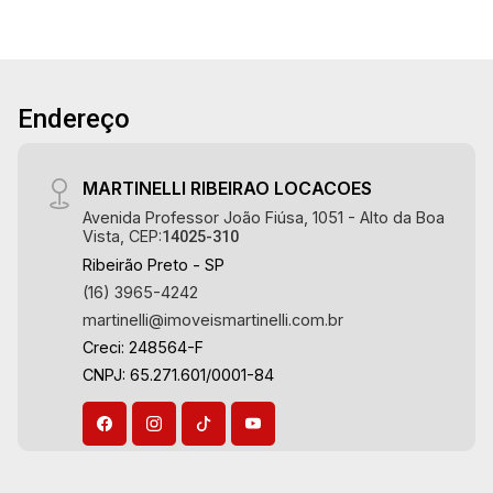
Área de serviço - Varanda gourmet com
churrasqueira - Piscina - Vestiário - Quintal -
Corredor lateral - Jardim - Preparação para água
quente - 4 vagas sendo 2 cobertas Martinelli
Endereço
Imobiliária, referência no mercado imobiliário
desde 2000! Avenida João Fiúsa, 1051 - Alto da
Boa Vista | Ribeirão Preto.
MARTINELLI RIBEIRAO LOCACOES
Avenida Professor João Fiúsa, 1051 - Alto da Boa
Vista, CEP:
14025-310
Ribeirão Preto - SP
(16) 3965-4242
martinelli@imoveismartinelli.com.br
Creci: 248564-F
CNPJ: 65.271.601/0001-84