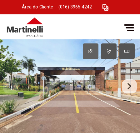
Área do Cliente
|
(016) 3965-4242