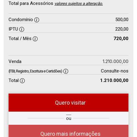
Total para Acessórios
valores sujeitos a alteração.
Condomínio
500,00
IPTU
220,00
Total / Mês
720,00
1.210.000,00
Venda
Consulte-nos
(ITBI, Registro, Escritura e Certidões)
Total
1.210.000,00
Quero visitar
so
Qual o melhor dia e horário para
ou
r?
você?
Quero mais informações