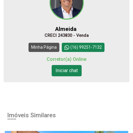
10
12:00
Aug/Mon
Almeida
CRECI 243830 - Venda
11
Continuar
Minha Página
(16) 99251-7132
Aug/Tue
Corretor(a) Online
12
Iniciar chat
Aug/Wed
13
Aug/Thu
Imóveis Similares
14