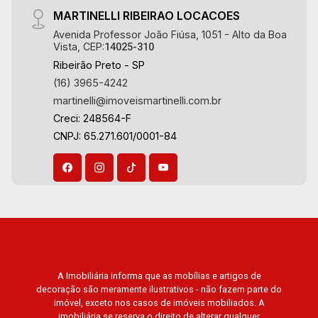
MARTINELLI RIBEIRAO LOCACOES
Avenida Professor João Fiúsa, 1051 - Alto da Boa
Vista, CEP:
14025-310
Ribeirão Preto - SP
(16) 3965-4242
martinelli@imoveismartinelli.com.br
Creci: 248564-F
CNPJ: 65.271.601/0001-84
A Imobiliária informa que as mobílias e artigos de
decoração são meramente ilustrativos - não fazem parte do
imóvel, exceto nos casos de imóveis mobiliados. A
imobiliária se reserva o direito de alterar qualquer