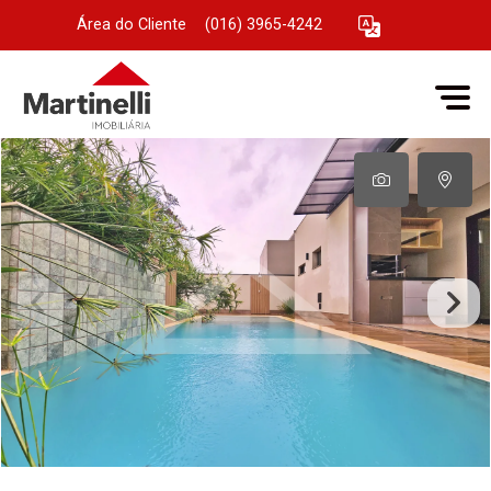
Área do Cliente
|
(016) 3965-4242