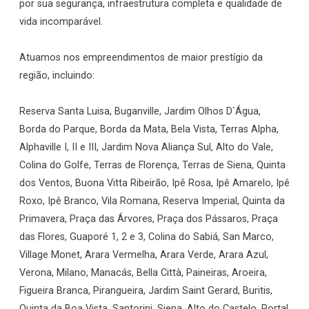
por sua segurança, infraestrutura completa e qualidade de
vida incomparável.
Atuamos nos empreendimentos de maior prestígio da
região, incluindo:
Reserva Santa Luisa, Buganville, Jardim Olhos D`Água,
Borda do Parque, Borda da Mata, Bela Vista, Terras Alpha,
Alphaville I, II e III, Jardim Nova Aliança Sul, Alto do Vale,
Colina do Golfe, Terras de Florença, Terras de Siena, Quinta
dos Ventos, Buona Vitta Ribeirão, Ipê Rosa, Ipê Amarelo, Ipê
Roxo, Ipê Branco, Vila Romana, Reserva Imperial, Quinta da
Primavera, Praça das Árvores, Praça dos Pássaros, Praça
das Flores, Guaporé 1, 2 e 3, Colina do Sabiá, San Marco,
Village Monet, Arara Vermelha, Arara Verde, Arara Azul,
Verona, Milano, Manacás, Bella Città, Paineiras, Aroeira,
Figueira Branca, Pirangueira, Jardim Saint Gerard, Buritis,
Quinta da Boa Vista, Santorini, Siena, Alto do Castelo, Portal