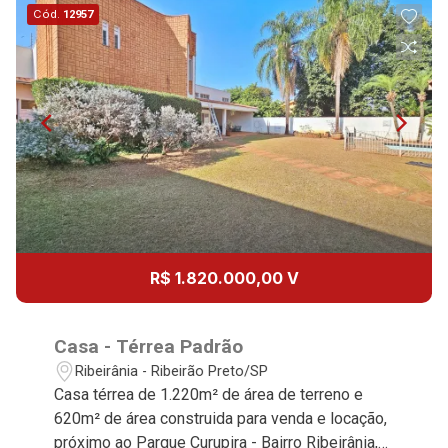
Cód.
12957
Aug/Fri
15
Aug/Sat
17
Aug/Mon
18
R$ 1.820.000,00 V
Aug/Tue
19
Casa - Térrea Padrão
Ribeirânia - Ribeirão Preto/SP
Casa térrea de 1.220m² de área de terreno e
Aug/Wed
620m² de área construida para venda e locação,
próximo ao Parque Curupira - Bairro Ribeirânia,