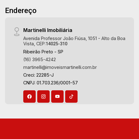
- Corredor lateral - Jardim - Aquecedor solar -
Endereço
Alarme - Cerca elétrica - Iluminação - 6 vagas
sendo 4 cobertas Martinelli Imobiliária,
referência no mercado imobiliário desde 2000.
Martinelli Imobiliária
Especialistas em Venda e Locação! Avenida
Avenida Professor João Fiúsa, 1051 - Alto da Boa
João Fiúsa, 1051 - Alto da Boa Vista
Vista, CEP:
14025-310
| Ribeirão Preto.
Ribeirão Preto - SP
(16) 3965-4242
martinelli@imoveismartinelli.com.br
Creci: 22285-J
CNPJ: 01.703.236/0001-57