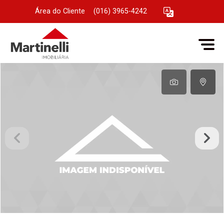
Área do Cliente
|
(016) 3965-4242