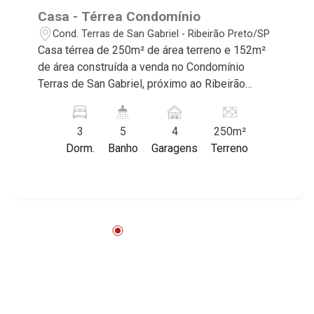
Casa - Térrea Condomínio
Cond. Terras de San Gabriel - Ribeirão Preto/SP
Casa térrea de 250m² de área terreno e 152m²
de área construída a venda no Condomínio
Terras de San Gabriel, próximo ao Ribeirão
Shopping - Bairro Cond. Terras de San Gabriel,
Ribeirão Preto/SP. Conheça as características
3
5
4
250m²
deste imóvel que a Martinelli Imobiliária
Dorm.
Banho
Garagens
Terreno
selecionou para você: - 250m² de área terreno e
152m² de área construída - 3 suítes sendo 1
com closet - Sala 2 ambientes - Lavabo -
Cozinha - Área de serviço - Varanda gourmet -
Piscina - Vestiário - Quintal - Corredor lateral -
Jardim - 4 vagas sendo 2 cobertas Martinelli
Imobiliária, referência no mercado imobiliário
desde 2000. Especialistas em Venda, Locação
e Lançamentos! Avenida João Fiúsa, 1051 - Alto
da Boa Vista | Ribeirão Preto.