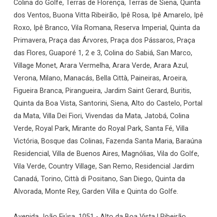
Colina do Golfe, Terras de Florença, Terras de Siena, Quinta
dos Ventos, Buona Vitta Ribeirão, Ipê Rosa, Ipê Amarelo, Ipê
Roxo, Ipê Branco, Vila Romana, Reserva Imperial, Quinta da
Primavera, Praça das Árvores, Praça dos Pássaros, Praça
das Flores, Guaporé 1, 2 e 3, Colina do Sabiá, San Marco,
Village Monet, Arara Vermelha, Arara Verde, Arara Azul,
Verona, Milano, Manacás, Bella Città, Paineiras, Aroeira,
Figueira Branca, Pirangueira, Jardim Saint Gerard, Buritis,
Quinta da Boa Vista, Santorini, Siena, Alto do Castelo, Portal
da Mata, Villa Dei Fiori, Vivendas da Mata, Jatobá, Colina
Verde, Royal Park, Mirante do Royal Park, Santa Fé, Villa
Victória, Bosque das Colinas, Fazenda Santa Maria, Baraúna
Residencial, Villa de Buenos Aires, Magnólias, Vila do Golfe,
Vila Verde, Country Village, San Remo, Residencial Jardim
Canadá, Torino, Città di Positano, San Diego, Quinta da
Alvorada, Monte Rey, Garden Villa e Quinta do Golfe.
Avenida João Fiúsa, 1051 - Alto da Boa Vista | Ribeirão