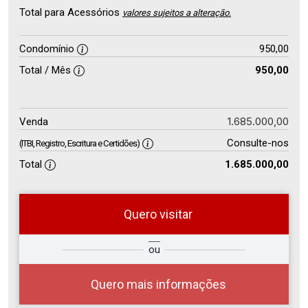
Total para Acessórios
valores sujeitos a alteração.
Condomínio
950,00
Total / Mês
950,00
1.685.000,00
Venda
Consulte-nos
(ITBI, Registro, Escritura e Certidões)
Total
1.685.000,00
Quero visitar
so
Qual o melhor dia e horário para
ou
r?
você?
Quero mais informações