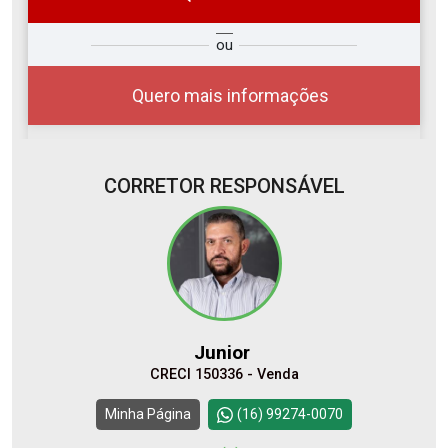
so
Qual o melhor dia e horário para
ou
r?
você?
Quero mais informações
CORRETOR RESPONSÁVEL
10
08:00
Aug/Mon
11
09:00
Junior
Aug/Tue
CRECI 150336 - Venda
12
10:00
Continuar
Minha Página
(16) 99274-0070
Aug/Wed