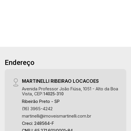
3
5
4
477m²
características deste imóvel que a Martinelli
Dorm.
Banho
Garagens
Terreno
Imobiliária selecionou para você: - 477m² de
área terreno e 265m² de área construida - 3
suítes - Sala ampla 2 ambientes com pé direito
duplo - Escritório - Lavabo - Cozinha planejada -
Área de serviço - Varanda gourmet com sistema
de som - Churrasqueira - Piscina - Paisagismo -
Iluminação - 4 vagas sendo 2 cobertas - Fino
Endereço
acabamento - Alto padrão Martinelli Imobiliária -
excelência absoluta no mercado imobiliário de
Ribeirão Preto. Referência em imóveis de alto
MARTINELLI RIBEIRAO LOCACOES
padrão, somos especialistas na venda e
Avenida Professor João Fiúsa, 1051 - Alto da Boa
locação de casas térreas, sobrados e terrenos
Vista, CEP:
14025-310
nos mais desejados condomínios da Zona Sul,
Ribeirão Preto - SP
conhecidos por sua segurança, infraestrutura
(16) 3965-4242
completa e qualidade de vida incomparável.
martinelli@imoveismartinelli.com.br
Atuamos nos empreendimentos de maior
Creci: 248564-F
prestígio da região, incluindo: Reserva Santa
CNPJ: 65.271.601/0001-84