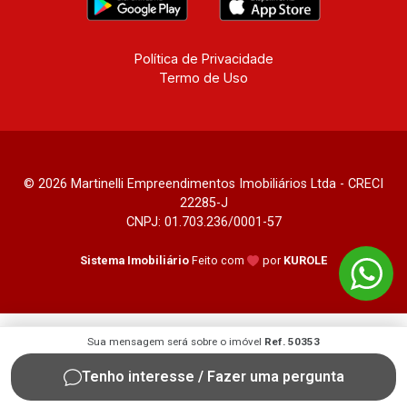
Buenos Aires, Magnólias, Vila do Golfe, Vila
Verde, Country Village, San Remo, Residencial
Jardim Canadá, Torino, Città di Positano, San
Política de Privacidade
Termo de Uso
Diego, Quinta da Alvorada, Monte Rey, Garden
Villa e Quinta do Golfe. Avenida João Fiúsa,
1051 - Alto da Boa Vista | Ribeirão Preto.
© 2026 Martinelli Empreendimentos Imobiliários Ltda - CRECI
22285-J
CNPJ: 01.703.236/0001-57
Sistema Imobiliário
Feito com
por
KUROLE
Sua mensagem será sobre o imóvel
Ref. 50353
Tenho interesse / Fazer uma pergunta