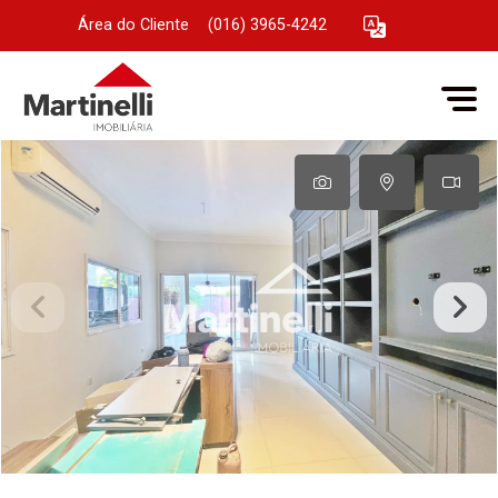
Área do Cliente
|
(016) 3965-4242