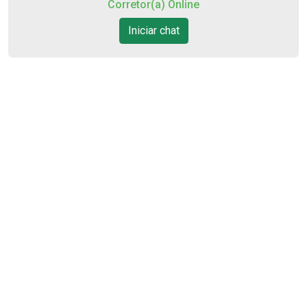
Corretor(a) Online
13
Iniciar chat
11:00
Aug/Thu
14
12:00
Aug/Fri
15
13:00
Aug/Sat
17
14:00
Aug/Mon
18
Cód.
38047