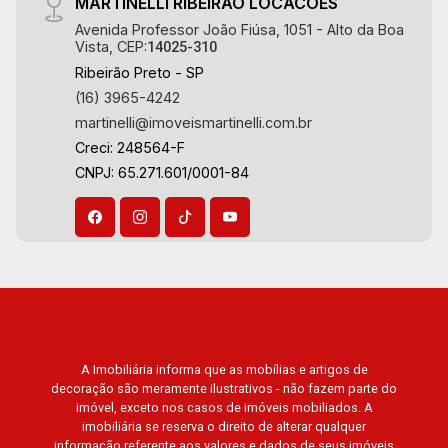
MARTINELLI RIBEIRAO LOCACOES
Avenida Professor João Fiúsa, 1051 - Alto da Boa
Vista, CEP:
14025-310
Ribeirão Preto - SP
(16) 3965-4242
martinelli@imoveismartinelli.com.br
Creci: 248564-F
CNPJ: 65.271.601/0001-84
A Imobiliária informa que as mobílias e artigos de
decoração são meramente ilustrativos - não fazem parte do
imóvel, exceto nos casos de imóveis mobiliados. A
imobiliária se reserva o direito de alterar qualquer
informação referente aos valores e dados de seus imóveis