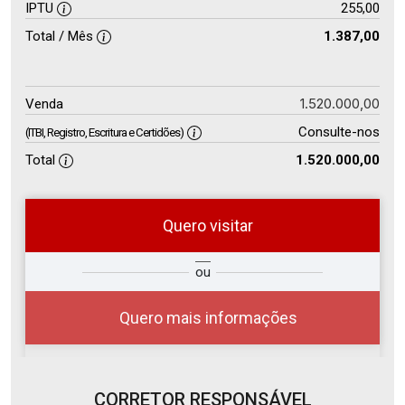
IPTU
255,00
Total / Mês
1.387,00
1.520.000,00
Venda
Consulte-nos
(ITBI, Registro, Escritura e Certidões)
Total
1.520.000,00
Quero visitar
so
Qual o melhor dia e horário para
ou
r?
você?
Quero mais informações
CORRETOR RESPONSÁVEL