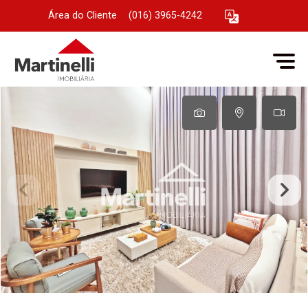
Área do Cliente
|
(016) 3965-4242