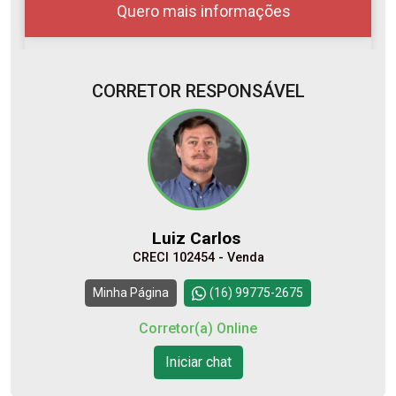
Quero mais informações
CORRETOR RESPONSÁVEL
08
08:00
Aug/Sat
10
09:00
Luiz Carlos
Aug/Mon
CRECI 102454 - Venda
11
10:00
Continuar
Minha Página
(16) 99775-2675
Aug/Tue
Corretor(a) Online
12
Iniciar chat
11:00