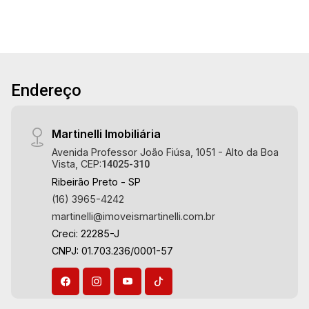
- Sala 2 ambientes - Escritório - Lavabo -
Cozinha e área de serviço planejadas - Piscina
aquecida - Vestiário - Corredor lateral -
Paisagismo - 4 vagas sendo 2 cobertas
Martinelli Imobiliária, referência no mercado
Endereço
imobiliário desde 2000. Especialistas em
Venda, Locação e Lançamentos! Avenida João
Fiúsa, 1051 - Alto da Boa Vista | Ribeirão Preto.
Martinelli Imobiliária
Avenida Professor João Fiúsa, 1051 - Alto da Boa
Vista, CEP:
14025-310
Ribeirão Preto - SP
(16) 3965-4242
martinelli@imoveismartinelli.com.br
Creci: 22285-J
CNPJ: 01.703.236/0001-57