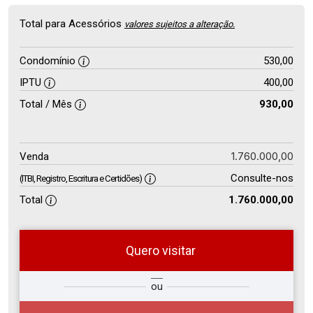
Total para Acessórios
valores sujeitos a alteração.
Condomínio
530,00
IPTU
400,00
Total / Mês
930,00
1.760.000,00
Venda
Consulte-nos
(ITBI, Registro, Escritura e Certidões)
Total
1.760.000,00
Quero visitar
so
Qual o melhor dia e horário para
ou
r?
você?