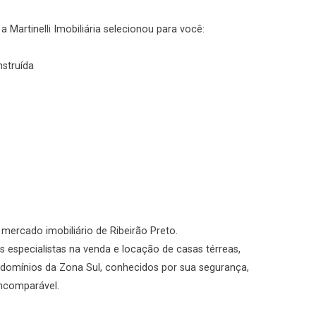
No imóvel
 Martinelli Imobiliária selecionou para você:
nstruída
Fazer Agendamento
Continuar
o mercado imobiliário de Ribeirão Preto.
 especialistas na venda e locação de casas térreas,
domínios da Zona Sul, conhecidos por sua segurança,
incomparável.