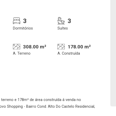
3
3
Dormitórios
Suítes
308.00 m²
178.00 m²
A. Terreno
A. Construída
Confirmar dados da
Onde deseja encontra
visita
nosso corretor
06/08/2026
 terreno e 178m² de área construída á venda no
vo Shopping - Bairro Cond. Alto Do Castelo Residencial,
12h00
Imobiliária