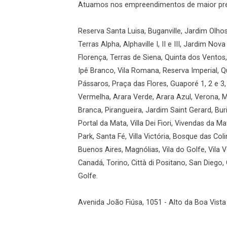
Atuamos nos empreendimentos de maior prest
Reserva Santa Luisa, Buganville, Jardim Olho
Terras Alpha, Alphaville I, II e III, Jardim Nov
Florença, Terras de Siena, Quinta dos Ventos,
Ipê Branco, Vila Romana, Reserva Imperial, Q
Pássaros, Praça das Flores, Guaporé 1, 2 e 3,
Vermelha, Arara Verde, Arara Azul, Verona, Mil
Branca, Pirangueira, Jardim Saint Gerard, Buri
Portal da Mata, Villa Dei Fiori, Vivendas da M
Park, Santa Fé, Villa Victória, Bosque das Col
Buenos Aires, Magnólias, Vila do Golfe, Vila 
Canadá, Torino, Città di Positano, San Diego,
Golfe.
Avenida João Fiúsa, 1051 - Alto da Boa Vista 