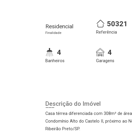
50321
Residencial
Referência
Finalidade
4
4
Banheiros
Garagens
Cadastre-se
Realize o login
Descrição do Imóvel
Casa térrea diferenciada com 308m² de área
Condomínio Alto do Castelo II, próximo ao No
Ribeirão Preto/SP.