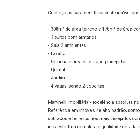
Login
Conheça as características deste imóvel que a
Esqueci minha senha
- 308m² de área terreno e 178m² de área co
Cadastre-se
- 3 suítes com armários
- Sala 2 ambientes
- Lavabo
Agendar Visita
- Cozinha e área de serviço planejadas
- Quintal
ncordo com os
- Jardim
acidade
- 4 vagas, sendo 2 cobertas
Martinelli Imobiliária - excelência absoluta n
Referência em imóveis de alto padrão, somos
r Cadastro
sobrados e terrenos nos mais desejados con
infraestrutura completa e qualidade de vida 