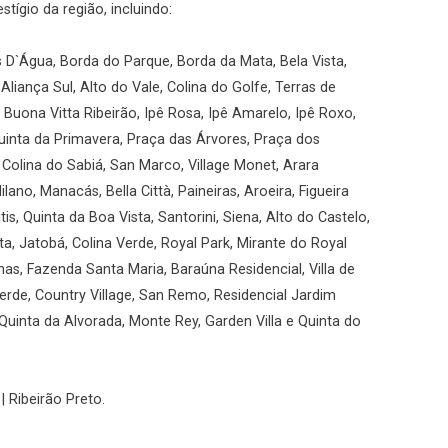
ígio da região, incluindo:
s D`Água, Borda do Parque, Borda da Mata, Bela Vista,
a Aliança Sul, Alto do Vale, Colina do Golfe, Terras de
 Buona Vitta Ribeirão, Ipê Rosa, Ipê Amarelo, Ipê Roxo,
uinta da Primavera, Praça das Árvores, Praça dos
 Colina do Sabiá, San Marco, Village Monet, Arara
ano, Manacás, Bella Città, Paineiras, Aroeira, Figueira
tis, Quinta da Boa Vista, Santorini, Siena, Alto do Castelo,
ata, Jatobá, Colina Verde, Royal Park, Mirante do Royal
inas, Fazenda Santa Maria, Baraúna Residencial, Villa de
Verde, Country Village, San Remo, Residencial Jardim
 Quinta da Alvorada, Monte Rey, Garden Villa e Quinta do
| Ribeirão Preto.