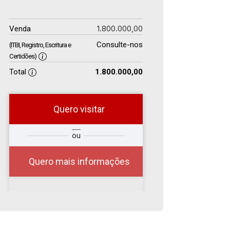
1.800.000,00
Venda
Consulte-nos
(ITBI, Registro, Escritura e
Certidões)
Total
1.800.000,00
Quero visitar
r
Qual o melhor dia e
ou
?
horário para você?
Quero mais informações
06