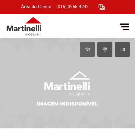
Área do Cliente
|
(016) 3965-4242