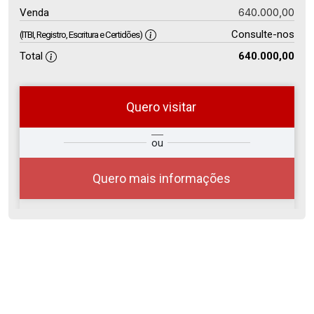
640.000,00
Venda
Consulte-nos
(ITBI, Registro, Escritura e Certidões)
Total
640.000,00
Quero visitar
so
Qual o melhor dia e horário para
ou
r?
você?
Quero mais informações
07
08:00
Aug/Fri