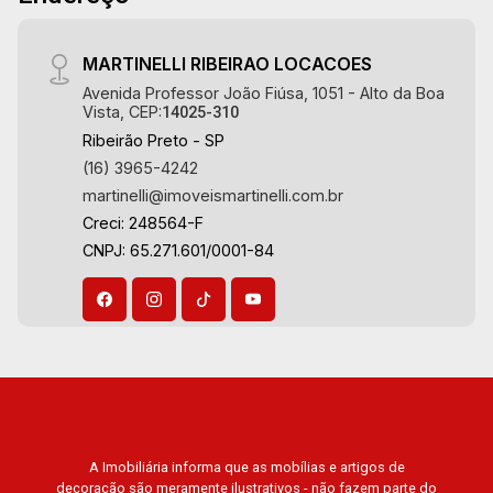
Aug/Wed
referência no mercado imobiliário desde 2000.
Especialistas em Venda, Locação e
20
MARTINELLI RIBEIRAO LOCACOES
Lançamentos! Avenida João Fiúsa, 1051 - Alto
Avenida Professor João Fiúsa, 1051 - Alto da Boa
da Boa Vista | Ribeirão Preto.
Vista, CEP:
14025-310
Aug/Thu
Ribeirão Preto - SP
21
(16) 3965-4242
martinelli@imoveismartinelli.com.br
Creci: 248564-F
Aug/Fri
CNPJ: 65.271.601/0001-84
A Imobiliária informa que as mobílias e artigos de
decoração são meramente ilustrativos - não fazem parte do