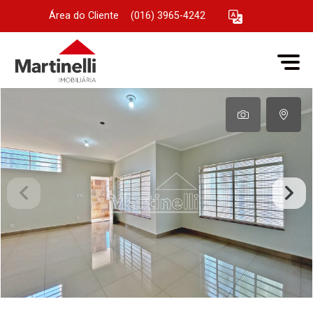
Área do Cliente
|
(016) 3965-4242