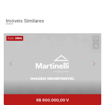
08
08:00
Aug/Sat
Imóveis Similares
10
09:00
Cód.
28846
Aug/Mon
11
10:00
Continuar
Aug/Tue
12
11:00
Aug/Wed
13
12:00
R$ 900.000,00 V