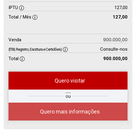
IPTU
127,00
Total / Mês
127,00
900.000,00
Venda
Consulte-nos
(ITBI, Registro, Escritura e Certidões)
Total
900.000,00
Quero visitar
so
Qual o melhor dia e horário para
ou
r?
você?
Quero mais informações