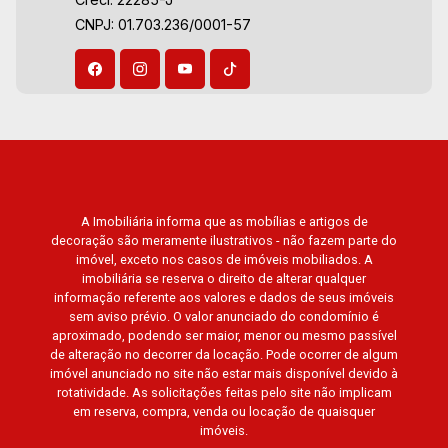
Alpha, Alphaville I, II e III, Jardim Nova Aliança
CNPJ: 01.703.236/0001-57
Sul, Alto do Vale, Colina do Golfe, Terras de
Florença, Terras de Siena, Quinta dos Ventos,
Buona Vitta Ribeirão, Ipê Rosa, Ipê Amarelo, Ipê
Roxo, Ipê Branco, Vila Romana, Reserva
Imperial, Quinta da Primavera, Praça das
Árvores, Praça dos Pássaros, Praça das Flores,
Guaporé 1, 2 e 3, Colina do Sabiá, San Marco,
Village Monet, Arara Vermelha, Arara Verde,
A Imobiliária informa que as mobílias e artigos de
Arara Azul, Verona, Milano, Manacás, Bella Città,
decoração são meramente ilustrativos - não fazem parte do
Paineiras, Aroeira, Figueira Branca, Pirangueira,
imóvel, exceto nos casos de imóveis mobiliados. A
Jardim Saint Gerard, Buritis, Quinta da Boa Vista,
imobiliária se reserva o direito de alterar qualquer
Santorini, Siena, Alto do Castelo, Portal da Mata,
informação referente aos valores e dados de seus imóveis
sem aviso prévio. O valor anunciado do condomínio é
Villa Dei Fiori, Vivendas da Mata, Jatobá, Colina
aproximado, podendo ser maior, menor ou mesmo passível
Verde, Royal Park, Mirante do Royal Park, Santa
de alteração no decorrer da locação. Pode ocorrer de algum
Fé, Villa Victória, Bosque das Colinas, Fazenda
imóvel anunciado no site não estar mais disponível devido à
Santa Maria, Baraúna Residencial, Villa de
rotatividade. As solicitações feitas pelo site não implicam
em reserva, compra, venda ou locação de quaisquer
Buenos Aires, Magnólias, Vila do Golfe, Vila
imóveis.
Verde, Country Village, San Remo, Residencial