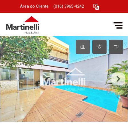
Área do Cliente
|
(016) 3965-4242