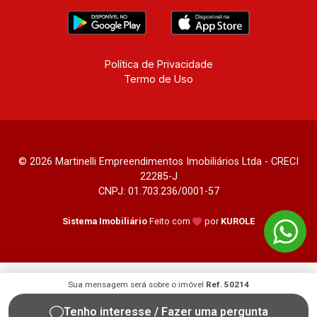
Jardim Canadá, Torino, Città di Positano, San
Diego, Quinta da Alvorada, Monte Rey, Garden
Villa e Quinta do Golfe. Avenida João Fiúsa,
1051 - Alto da Boa Vista | Ribeirão Preto.
Política de Privacidade
Termo de Uso
© 2026 Martinelli Empreendimentos Imobiliários Ltda - CRECI
22285-J
CNPJ: 01.703.236/0001-57
Sistema Imobiliário
Feito com
por
KUROLE
Sua mensagem será sobre o imóvel
Ref. 50214
Tenho interesse / Fazer uma pergunta