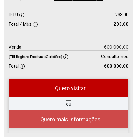
IPTU
233,00
Total / Mês
233,00
600.000,00
Venda
Consulte-nos
(ITBI, Registro, Escritura e Certidões)
Total
600.000,00
Quero visitar
so
Qual o melhor dia e horário para
ou
r?
você?
Quero mais informações