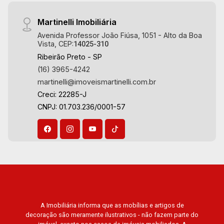
Martinelli Imobiliária
Avenida Professor João Fiúsa, 1051 - Alto da Boa
Vista, CEP:
14025-310
Ribeirão Preto - SP
(16) 3965-4242
martinelli@imoveismartinelli.com.br
Creci: 22285-J
CNPJ: 01.703.236/0001-57
A Imobiliária informa que as mobílias e artigos de
decoração são meramente ilustrativos - não fazem parte do