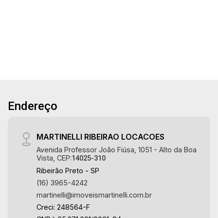
Golf, Ribeirão Preto/SP. Conheça as
3
6
2
360m²
características deste imóvel que a Martinelli
Aug/Fri
Dorm.
Banho
Garagens
Terreno
Imobiliária selecionou para você: - 360m² de
22
área terreno e 275m² de área construida - 3
suítes com armários e ar-condicionado - Sala 3
ambientes - Escritório - Lavabo - Cozinha e área
Aug/Sat
de serviço planejadas - Despensa - Banheiro de
serviço - Varanda gourmet com churrasqueira à
gás - Balcão de led preparado com chopeira ou
Endereço
cervejeira - Piscina com hidro e iluminação -
Vestiário - Quintal - Corredor lateral -
Paisagismo - Iluminação - Climatização - 2
MARTINELLI RIBEIRAO LOCACOES
vagas cobertas - Fino acabamento - Alto padrão
Avenida Professor João Fiúsa, 1051 - Alto da Boa
Martinelli Imobiliária, referência no mercado
Vista, CEP:
14025-310
imobiliário desde 2000. Especialistas em
Ribeirão Preto - SP
Venda, Locação e Lançamentos! Avenida João
(16) 3965-4242
Fiúsa, 1051 - Alto da Boa Vista | Ribeirão Preto.
martinelli@imoveismartinelli.com.br
Creci: 248564-F