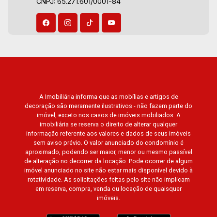
CNPJ: 65.271.601/0001-84
A Imobiliária informa que as mobílias e artigos de
decoração são meramente ilustrativos - não fazem parte do
imóvel, exceto nos casos de imóveis mobiliados. A
imobiliária se reserva o direito de alterar qualquer
informação referente aos valores e dados de seus imóveis
sem aviso prévio. O valor anunciado do condomínio é
aproximado, podendo ser maior, menor ou mesmo passível
de alteração no decorrer da locação. Pode ocorrer de algum
imóvel anunciado no site não estar mais disponível devido à
rotatividade. As solicitações feitas pelo site não implicam
em reserva, compra, venda ou locação de quaisquer
imóveis.