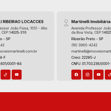
serviço - Varanda gourmet com
churrasqueira - Quintal - 4 vagas, sendo
2 cobertas Martinelli Imobiliária -
I RIBEIRAO LOCACOES
Martinelli Imobiliária
excelência absoluta no mercado
essor João Fiúsa, 1051 - Alto
Avenida Professor João 
imobiliário de Ribeirão Preto.
, CEP:
da Boa Vista, CEP:
14025-310
1402
Referência em imóveis de alto padrão,
to - SP
Ribeirão Preto - SP
somos especialistas na venda e
242
(16) 3965-4242
locação de casas térreas, sobrados e
moveismartinelli.com.br
martinelli@imoveismarti
terrenos nos mais desejados
64-F
Creci: 22285-J
condomínios da Zona Sul, conhecidos
.601/0001-84
CNPJ: 01.703.236/0001
por sua segurança, infraestrutura
completa e qualidade de vida
incomparável. Atuamos nos
empreendimentos de maior prestígio
da região, incluindo: Reserva Santa
Luisa, Buganville, Jardim Olhos D`Água,
Borda do Parque, Borda da Mata, Bela
Vista, Terras Alpha, Alphaville I, II e III,