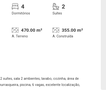
4
2
Dormitórios
Suítes
470.00 m²
355.00 m²
A. Terreno
A. Construída
Confirmar dados da
Onde deseja encontra
visita
nosso corretor
suítes, sala 2 ambientes, lavabo, cozinha, área de
07/08/2026
churrasqueira, piscina, 6 vagas, excelente localização,
17h00
Imobiliária