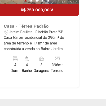
por sua segurança, infraestrutura
completa e qualidade de vida
R$ 750.000,00 V
incomparável. Atuamos nos
empreendimentos de maior prestígio
da região, incluindo: Reserva Santa
Casa - Térrea Padrão
Luisa, Buganville, Jardim Olhos D`Água,
Jardim Paulista - Ribeirão Preto/SP
Borda do Parque, Borda da Mata, Bela
Casa térrea residencial de 396m² de
Vista, Terras Alpha, Alphaville I, II e III,
área de terreno e 171m² de área
Jardim Nova Aliança Sul, Alto do Vale,
construída a venda no Bairro Jardim
Colina do Golfe, Terras de Florença,
Paulista, próximo à Avenida Treze de
Terras de Siena, Quinta dos Ventos,
Maio - Ribeirão Preto/SP. Conheça as
Buona Vitta Ribeirão, Ipê Rosa, Ipê
4
4
3
396m²
características deste imóvel que a
Amarelo, Ipê Roxo, Ipê Branco, Vila
Dorm.
Banho
Garagens
Terreno
Martinelli Imobiliária selecionou para
Romana, Reserva Imperial, Quinta da
você: - 171m² de área útil - 4
Primavera, Praça das Árvores, Praça
dormitórios com armários sendo 2
dos Pássaros, Praça das Flores,
suítes - Banheiro social - Sala 2
Guaporé 1, 2 e 3, Colina do Sabiá, San
ambientes - Cozinha e área de serviço
Marco, Village Monet, Arara Vermelha,
planejadas - Despensa - Varanda
Arara Verde, Arara Azul, Verona, Milano,
gourmet com churrasqueira e piscina -