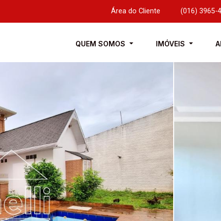
Área do Cliente
|
(016) 3965-
QUEM SOMOS
IMÓVEIS
A