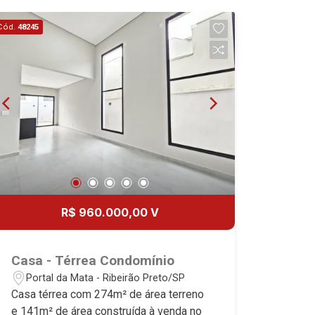
Aug/Thu
Cód.
48245
14
Aug/Fri
15
Aug/Sat
17
R$ 960.000,00 V
Aug/Mon
18
Casa - Térrea Condomínio
Portal da Mata - Ribeirão Preto/SP
Aug/Tue
Casa térrea com 274m² de área terreno
e 141m² de área construída à venda no