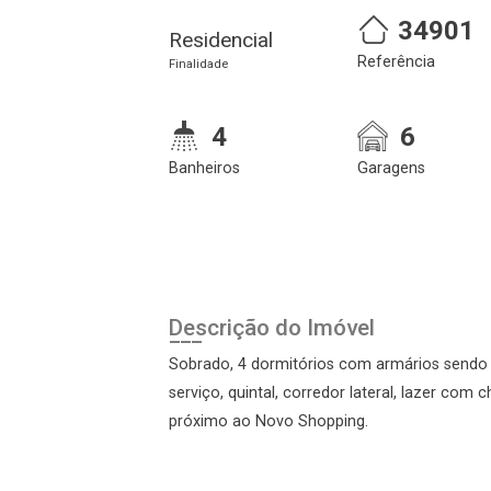
34901
Residencial
Referência
Finalidade
4
6
Banheiros
Garagens
Cadastre-se
Realize o login
Descrição do Imóvel
Sobrado, 4 dormitórios com armários sendo 2 
serviço, quintal, corredor lateral, lazer com 
próximo ao Novo Shopping.
Login