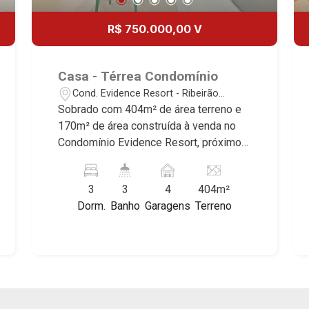
R$ 750.000,00 V
Casa - Térrea Condomínio
Cond. Evidence Resort - Ribeirão
Preto/SP
Sobrado com 404m² de área terreno e
170m² de área construída à venda no
Condomínio Evidence Resort, próximo
Jaú Serve Supermercado - Bairro Cond.
Evidence Resort, Ribeirão Preto/SP.
3
3
4
404m²
Conheça as características deste
Dorm.
Banho
Garagens
Terreno
imóvel que a Martinelli Imobiliária
selecionou para você: - 404m² de área
terreno e 170m² de área construída - 3
dormitórios com ar-condicionado,
sendo 1 suíte - Banheiro social - Home
- Sala de jantar - Cozinha e área de
serviço planejadas - Banheiro de