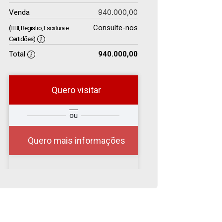
940.000,00
Venda
Consulte-nos
(ITBI, Registro, Escritura e
Certidões)
Total
940.000,00
Quero visitar
r
Qual o melhor dia e
ou
?
horário para você?
Quero mais informações
07
17:00
Aug/Fri