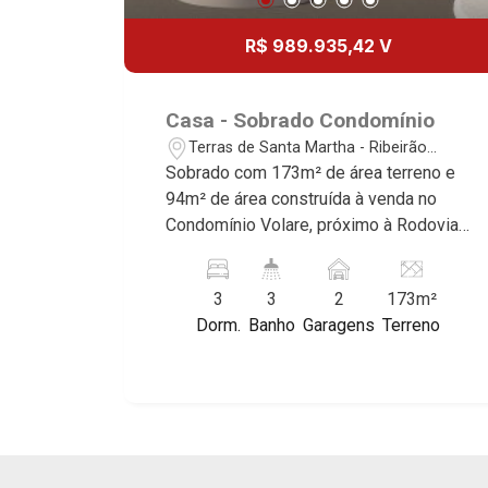
reconhecidos por sua segurança,
infraestrutura e qualidade de vida
R$ 989.935,42 V
incomparável. Atuamos nos bairros de
maior prestígio da região, como: Alto da
Boa Vista, Jardim Botânico, Jardim
Casa - Sobrado Condomínio
Olhos D`Água, Vila do Golfe, City
Terras de Santa Martha - Ribeirão
Ribeirão, Jardim Canadá, Guaporé, Ilhas
Preto/SP
Sobrado com 173m² de área terreno e
do Sul, Jardim Nova Aliança, Boulevard,
94m² de área construída à venda no
Higienópolis, Sumaré, Jardim América,
Condomínio Volare, próximo à Rodovia
Alto do Ipê, Jardim Irajá, Royal Park,
José Fregonezi - Bairro Terras de Santa
Jardim Califórnia, Quinta da Primavera,
Martha, Ribeirão Preto/SP. Conheça as
Bonfim Paulista, Vila Seixas, Jardim
3
3
2
173m²
características deste imóvel que a
Paulista, Jardim Paulistano, Lagoinha,
Dorm.
Banho
Garagens
Terreno
Martinelli Imobiliária selecionou para
Ribeirânia, Nova Ribeirânia, Jardim
você: - 173m² de área terreno e 94m²
Macedo, Jardim São Luiz, Centro,
de área construída - 3 dormitórios
Jardim Flórida, Jardim Centenário,
sendo 1 suíte - Sala 3 ambientes -
Recreio das Acácias, Jardim Ana Maria,
Lavabo - Cozinha planejada - Área de
San Marco, Vila Romana, Bosque dos
serviço - Varanda gourmet com
Juritis, Jardim dos Guaporés e Bella
churrasqueira - 2 vagas - Alto padrão