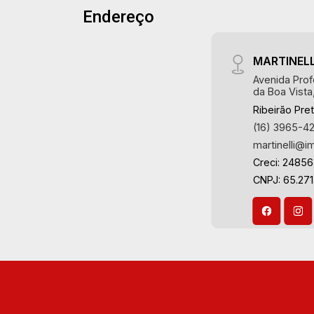
Città Residencial e Industrial. Avenida
Endereço
Martinelli Imobiliária, referência no
João Fiúsa, 1051 - Alto da Boa Vista |
mercado imobiliário desde 2000!
Ribeirão Preto
Avenida João Fiúsa, 1051 - Alto da Boa
MARTINELL
Vista | Ribeirão Preto.
Avenida Prof
da Boa Vista
Ribeirão Pre
(16) 3965-4
martinelli@i
Creci: 2485
CNPJ: 65.271