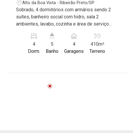
Alto da Boa Vista - Ribeirão Preto/SP
Sobrado, 4 dormitórios com armários sendo 2
suítes, banheiro social com hidro, sala 2
ambientes, lavabo, cozinha e área de serviço
planejadas, despensa, dependência de
empregada, lazer com churrasqueira e piscina,
4
5
4
410m²
sauna, vestiário, 4 vagas sendo 2 cobertas,
Dorm.
Banho
Garagens
Terreno
excelente localização, próximo a Avenida
Professor João Fiúsa. Martinelli Imobiliária,
referência no mercado imobiliário desde 2000!
Avenida João Fiúsa, 1051 - Alto da Boa Vista |
Ribeirão Preto.