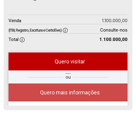
1.100.000,00
Venda
Consulte-nos
(ITBI, Registro, Escritura e Certidões)
Total
1.100.000,00
Quero visitar
ra
?
Alugar
ou
Comprar
Deseja
ou
ê?
Quero mais informações
Alugar