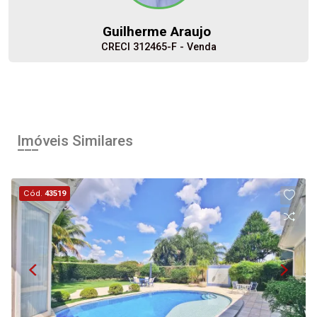
Guilherme Araujo
CRECI 312465-F - Venda
Minha Página
(16) 99623-4977
Corretor(a) Online
Iniciar chat
Imóveis Similares
Cód.
43519