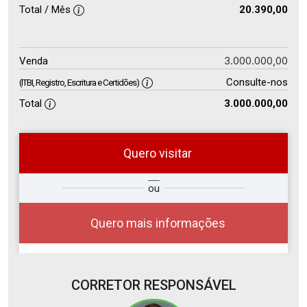
Total / Mês
20.390,00
3.000.000,00
Venda
Consulte-nos
(ITBI, Registro, Escritura e Certidões)
Total
3.000.000,00
Quero visitar
ra
?
Alugar
ou
Comprar
Deseja
ou
ê?
Quero mais informações
CORRETOR RESPONSÁVEL
Alugar