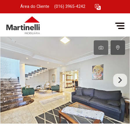
Área do Cliente
|
(016) 3965-4242