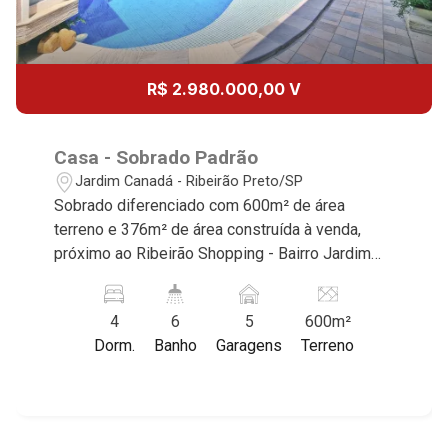
R$ 2.980.000,00 V
Casa - Sobrado Padrão
Jardim Canadá - Ribeirão Preto/SP
Sobrado diferenciado com 600m² de área
terreno e 376m² de área construída à venda,
próximo ao Ribeirão Shopping - Bairro Jardim
Canadá, Ribeirão Preto/SP. Conheça as
características deste imóvel que a Martinelli
4
6
5
600m²
Imobiliária selecionou para você: - 600m² de
Dorm.
Banho
Garagens
Terreno
área terreno e 376m² de área construída - 4
dormitórios com armários e ar-condicionado
sendo 3 suítes e 1 master com closet e hidro -
Home - Sala 3 ambientes - Escritório - Lavabo -
Cozinha e área de serviço planejadas -