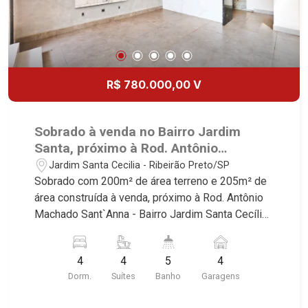
R$ 780.000,00 V
Sobrado à venda no Bairro Jardim
Santa, próximo à Rod. Antônio
Machado Sant`Anna - Ribeirão
Jardim Santa Cecilia - Ribeirão Preto/SP
Preto/SP.
Sobrado com 200m² de área terreno e 205m² de
área construída à venda, próximo à Rod. Antônio
Machado Sant`Anna - Bairro Jardim Santa Cecília,
Ribeirão Preto/SP. Conheça as características
deste imóvel que a Martinelli Imobiliária
4
4
5
4
selecionou para você: - 200m² de área terreno e
Dorm.
Suítes
Banho
Garagens
205m² de área construída - 4 suítes, sendo 2 na
frente e 2 no fundo - Sala 2 ambientes - Lavabo -