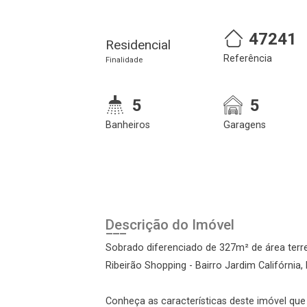
47241
Residencial
Referência
Finalidade
5
5
Banheiros
Garagens
Cadastre-se
Realize o login
Descrição do Imóvel
Sobrado diferenciado de 327m² de área terr
Ribeirão Shopping - Bairro Jardim Califórnia,
Conheça as características deste imóvel que a
Login