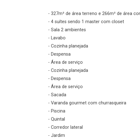
- 327m² de área terreno e 266m² de área co
Esqueci minha senha
- 4 suítes sendo 1 master com closet
Cadastre-se
- Sala 2 ambientes
- Lavabo
- Cozinha planejada
Agendar Visita
- Despensa
- Área de serviço
ncordo com os
- Cozinha planejada
acidade
- Despensa
- Área de serviço
- Sacada
- Varanda gourmet com churrasqueira
r Cadastro
- Piscina
- Quintal
- Corredor lateral
- Jardim