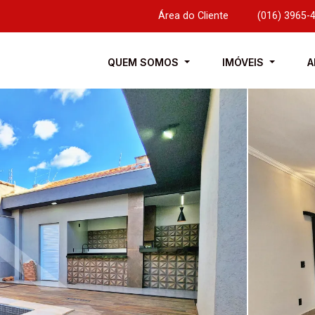
Área do Cliente
|
(016) 3965-
QUEM SOMOS
IMÓVEIS
A