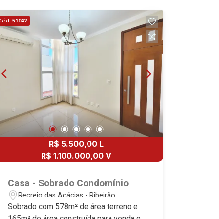
Cód.
51042
R$ 5.500,00 L
R$ 1.100.000,00 V
Casa - Sobrado Condomínio
Recreio das Acácias - Ribeirão
Preto/SP
Sobrado com 578m² de área terreno e
165m² de área construída para venda e