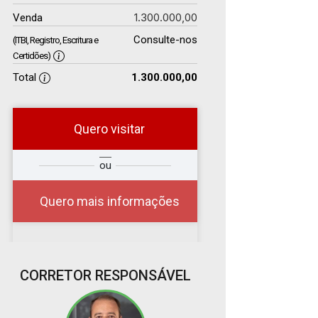
1.300.000,00
Venda
Consulte-nos
(ITBI, Registro, Escritura e
Certidões)
Total
1.300.000,00
Quero visitar
r
Qual o melhor dia e
ou
?
horário para você?
Quero mais informações
06
CORRETOR RESPONSÁVEL
13:00
Aug/Thu