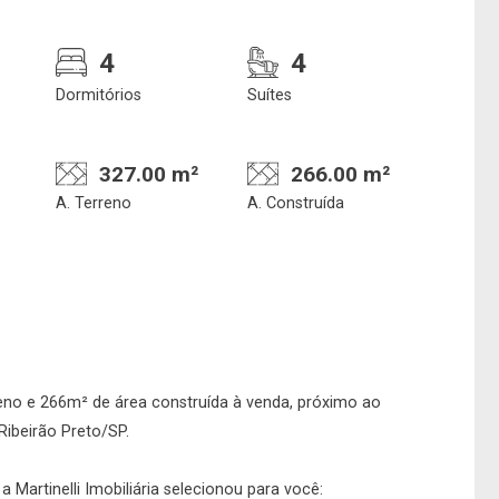
4
4
Dormitórios
Suítes
327.00 m²
266.00 m²
A. Terreno
A. Construída
Confirmar dados da
Onde deseja encontra
visita
nosso corretor
06/08/2026
eno e 266m² de área construída à venda, próximo ao
13h00
Imobiliária
 Ribeirão Preto/SP.
 Martinelli Imobiliária selecionou para você: