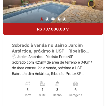
R$ 737.000,00 V
Sobrado à venda no Bairro Jardim
Antártica, próximo à USP - Ribeirão
Preto/SP.
Jardim Antártica - Ribeirão Preto/SP
Sobrado com 425m² de área de terreno e 340m²
de área construída à venda, próximo à USP -
Bairro Jardim Antártica, Ribeirão Preto/SP.
Conheça as características deste imóvel que a
Martinelli Imobiliária selecionou para você: -
3
1
3
6
425m² de área de terreno e 340m² de área
Dorm.
Suite
Banho
Garagens
construída - 3 dormitórios com armários e ar-
condicionado sendo 1 suíte master com closet -