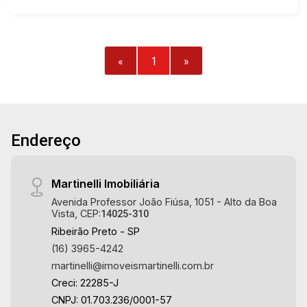
Banheiro social - Sala 3 ambientes com ar-
condicionado - Escritório - Cozinha e área de
serviço planejadas - Despensa - Sacada -
Varanda gourmet com churrasqueira e fogão à
«
1
»
lenha - Piscina aquecida - Vestiário - Quintal -
Canil - Corredor lateral - Jardim - Alarme - Cerca
elétrica - Iluminação - Aparelhos de ar-
condicionado - 6 vagas sendo 2 cobertas
Martinelli Imobiliária, referência no mercado
Endereço
imobiliário desde 2000. Especialistas em Venda,
Locação e Lançamentos! Avenida João Fiúsa,
Martinelli Imobiliária
1051 - Alto da Boa Vista | Ribeirão Preto.
Avenida Professor João Fiúsa, 1051 - Alto da Boa
Vista, CEP:
14025-310
Ribeirão Preto - SP
(16) 3965-4242
martinelli@imoveismartinelli.com.br
Creci: 22285-J
CNPJ: 01.703.236/0001-57