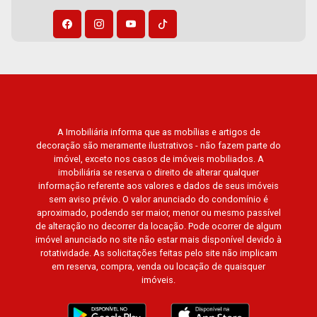
A Imobiliária informa que as mobílias e artigos de
decoração são meramente ilustrativos - não fazem parte do
imóvel, exceto nos casos de imóveis mobiliados. A
imobiliária se reserva o direito de alterar qualquer
informação referente aos valores e dados de seus imóveis
sem aviso prévio. O valor anunciado do condomínio é
aproximado, podendo ser maior, menor ou mesmo passível
de alteração no decorrer da locação. Pode ocorrer de algum
imóvel anunciado no site não estar mais disponível devido à
rotatividade. As solicitações feitas pelo site não implicam
em reserva, compra, venda ou locação de quaisquer
imóveis.