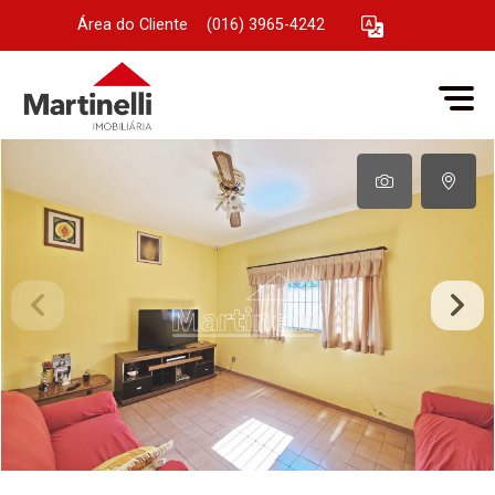
Área do Cliente
|
(016) 3965-4242