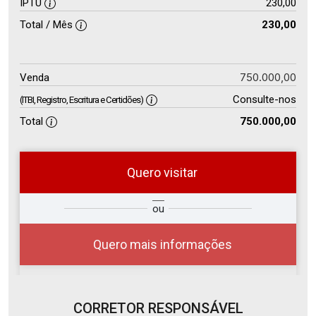
IPTU
230,00
Total / Mês
230,00
750.000,00
Venda
Consulte-nos
(ITBI, Registro, Escritura e Certidões)
Total
750.000,00
Quero visitar
so
Qual o melhor dia e horário para
ou
r?
você?
Quero mais informações
CORRETOR RESPONSÁVEL