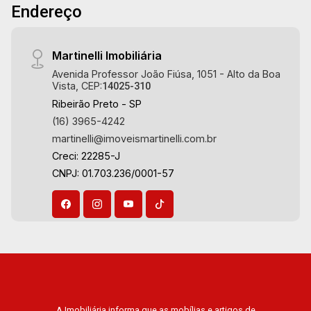
Endereço
Martinelli Imobiliária
Avenida Professor João Fiúsa, 1051 - Alto da Boa
Vista, CEP:
14025-310
Ribeirão Preto - SP
(16) 3965-4242
martinelli@imoveismartinelli.com.br
Creci: 22285-J
CNPJ: 01.703.236/0001-57
A Imobiliária informa que as mobílias e artigos de