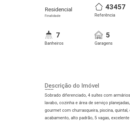
43457
Residencial
Referência
Finalidade
7
5
Banheiros
Garagens
Cadastre-se
Realize o login
Descrição do Imóvel
Sobrado diferenciado, 4 suítes com armários 
lavabo, cozinha e área de serviço planejada
gourmet com churrasqueira, piscina, quintal, 
acabamento, alto padrão, 5 vagas, excelente
Login