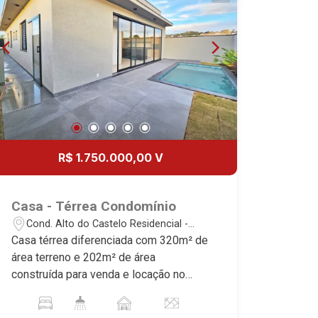
20
Aug/Thu
21
Aug/Fri
22
R$ 1.750.000,00 V
Aug/Sat
Casa - Térrea Condomínio
Cond. Alto do Castelo Residencial -
Ribeirão Preto/SP
Casa térrea diferenciada com 320m² de
área terreno e 202m² de área
construída para venda e locação no
Condomínio Alto do Castelo II, próximo
ao Novo Shopping - Bairro Cond. Alto