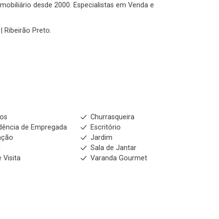
No imóvel
 imobiliário desde 2000. Especialistas em Venda e
| Ribeirão Preto.
Fazer Agendamento
Continuar
ios
Churrasqueira
dência de Empregada
Escritório
ação
Jardim
a
Sala de Jantar
 Visita
Varanda Gourmet