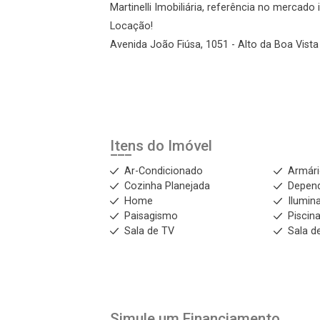
Martinelli Imobiliária, referência no mercado
Locação!
Esqueci minha senha
Avenida João Fiúsa, 1051 - Alto da Boa Vista 
Cadastre-se
Agendar Visita
Itens do Imóvel
ncordo com os
acidade
Ar-Condicionado
Armár
Cozinha Planejada
Depen
Home
Ilumin
Paisagismo
Piscin
Sala de TV
Sala de
r Cadastro
Simule um Financiamento