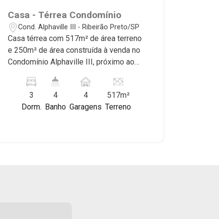
terrenos nos mais desejados
Casa - Térrea Condomínio
condomínios da Zona Sul, conhecidos
Cond. Alphaville III - Ribeirão Preto/SP
por sua segurança, infraestrutura
Casa térrea com 517m² de área terreno
completa e qualidade de vida
e 250m² de área construída à venda no
incomparável. Atuamos nos
Condomínio Alphaville III, próximo ao
empreendimentos de maior prestígio
Ribeirão Shopping - Bairro Cond.
da região, incluindo: Reserva Santa
Alphaville III, Ribeirão Preto/SP.
Luisa, Buganville, Jardim Olhos D`Água,
3
4
4
517m²
Conheça as características deste
Borda do Parque, Borda da Mata, Bela
Dorm.
Banho
Garagens
Terreno
imóvel que a Martinelli Imobiliária
Vista, Terras Alpha, Alphaville I, II e III,
selecionou para você: - 517m² de área
Jardim Nova Aliança Sul, Alto do Vale,
terreno e 250m² de área construída - 3
Colina do Golfe, Terras de Florença,
suítes, sendo 1 master com closet -
Terras de Siena, Quinta dos Ventos,
Sala 2 ambientes - Lavabo - Cozinha -
Buona Vitta Ribeirão, Ipê Rosa, Ipê
Área de serviço - Varanda gourmet com
Amarelo, Ipê Roxo, Ipê Branco, Vila
churrasqueira - Piscina aquecida -
Romana, Reserva Imperial, Quinta da
Jardim - Pé direito duplo - 4 vagas
Primavera, Praça das Árvores, Praça
Martinelli Imobiliária - excelência
dos Pássaros, Praça das Flores,
absoluta no mercado imobiliário de