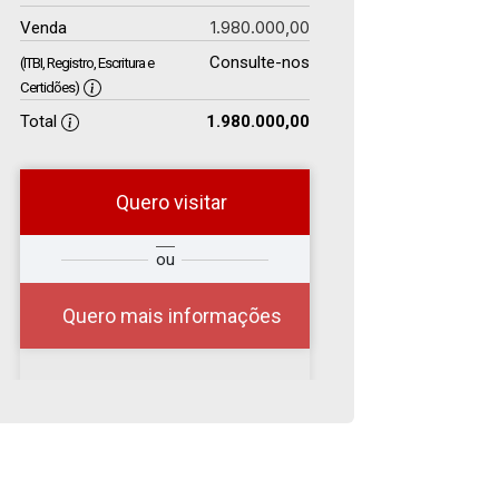
1.980.000,00
Venda
Consulte-nos
(ITBI, Registro, Escritura e
Certidões)
Total
1.980.000,00
Quero visitar
r
Qual o melhor dia e
ou
?
horário para você?
Quero mais informações
08
09:00
Aug/Sat