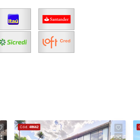
Cód.
48662