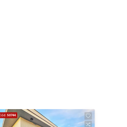
Aug/Fri
15
Aug/Sat
17
Aug/Mon
18
Aug/Tue
19
Aug/Wed
Cód.
50744