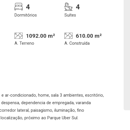
4
4
Dormitórios
Suítes
1092.00 m²
610.00 m²
A. Terreno
A. Construída
Confirmar dados da
Onde deseja encontra
visita
nosso corretor
e ar-condicionado, home, sala 3 ambientes, escritório,
08/08/2026
s, despensa, dependencia de empregada, varanda
corredor lateral, paisagismo, iluminação, fino
09h00
Imobiliária
 localização, próximo ao Parque Uber Sul.