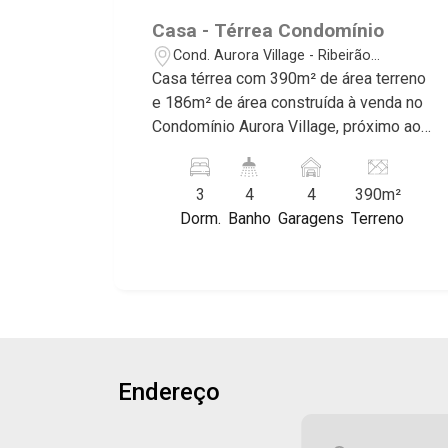
conhecidos por sua segurança,
Casa - Térrea Condomínio
infraestrutura completa e qualidade de
Cond. Aurora Village - Ribeirão
vida incomparável. Atuamos nos
Preto/SP
Casa térrea com 390m² de área terreno
empreendimentos de maior prestígio
e 186m² de área construída à venda no
da região, incluindo: Reserva Santa
Condomínio Aurora Village, próximo ao
Luisa, Buganville, Jardim Olhos D`Água,
Taiwan Centro de Eventos - Bairro Cond.
Borda do Parque, Borda da Mata, Bela
Aurora Village, Ribeirão Preto/SP.
Vista, Terras Alpha, Alphaville I, II e III,
3
4
4
390m²
Conheça as características deste
Jardim Nova Aliança Sul, Alto do Vale,
Dorm.
Banho
Garagens
Terreno
imóvel que a Martinelli Imobiliária
Colina do Golfe, Terras de Florença,
selecionou para você: - 390m² de área
Terras de Siena, Quinta dos Ventos,
terreno e 186m² de área construída - 3
Buona Vitta Ribeirão, Ipê Rosa, Ipê
suítes - Sala 2 ambientes - Cozinha
Amarelo, Ipê Roxo, Ipê Branco, Vila
com cooktop e coifa - Área de serviço -
Romana, Reserva Imperial, Quinta da
Varanda gourmet com churrasqueira -
Primavera, Praça das Árvores, Praça
Piscina com preparação para
dos Pássaros, Praça das Flores,
Endereço
aquecimento - Vestiário - Quintal -
Guaporé 1, 2 e 3, Colina do Sabiá, San
Corredor lateral - Jardim - Aquecedor
Marco, Village Monet, Arara Vermelha,
solar - Infraestrutura para energia