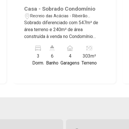
condomínios da Zona Sul, conhecidos
Casa - Sobrado Condomínio
por sua segurança, infraestrutura
Recreio das Acácias - Ribeirão
completa e qualidade de vida
Preto/SP
Sobrado diferenciado com 547m² de
incomparável. Atuamos nos
área terreno e 240m² de área
empreendimentos de maior prestígio
construída à venda no Condomínio
da região, incluindo: Reserva Santa
Figueira Branca, próximo ao Novo
Luisa, Buganville, Jardim Olhos D`Água,
Shopping - Bairro Recreio das Acácias,
Borda do Parque, Borda da Mata, Bela
3
6
4
303m²
Ribeirão Preto/SP. Conheça as
Vista, Terras Alpha, Alphaville I, II e III,
Dorm.
Banho
Garagens
Terreno
características deste imóvel que a
Jardim Nova Aliança Sul, Alto do Vale,
Martinelli Imobiliária selecionou para
Colina do Golfe, Terras de Florença,
você: - 547m² de área terreno e 240m²
Terras de Siena, Quinta dos Ventos,
de área construída - 3 suítes com
Buona Vitta Ribeirão, Ipê Rosa, Ipê
armários e ar condicionado - Home -
Amarelo, Ipê Roxo, Ipê Branco, Vila
Sala 3 ambientes - Escritório - Lavabo -
Romana, Reserva Imperial, Quinta da
Cozinha e área de serviço planejadas -
Primavera, Praça das Árvores, Praça
Varanda gourmet com churrasqueira -
dos Pássaros, Praça das Flores,
Forno de pizza - Piscina - Quintal -
Guaporé 1, 2 e 3, Colina do Sabiá, San
Corredor lateral - Aquecedor solar - 4