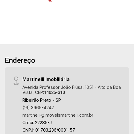
16:00
SPA - Vestiário - Aquecedor solar - 4 vagas
sendo 2 cobertas - Fino acabamento - Alto
Aug/Mon
padrão Martinelli Imobiliária, referência no
18
mercado imobiliário desde 2000! Avenida João
17:00
Fiúsa, 1051 - Alto da Boa Vista | Ribeirão Preto.
Aug/Tue
19
18:00
Endereço
Aug/Wed
20
Martinelli Imobiliária
Avenida Professor João Fiúsa, 1051 - Alto da Boa
Vista, CEP:
14025-310
Aug/Thu
Ribeirão Preto - SP
(16) 3965-4242
martinelli@imoveismartinelli.com.br
Creci: 22285-J
CNPJ: 01.703.236/0001-57