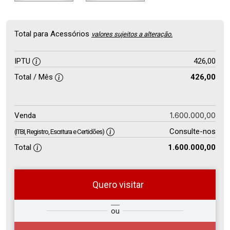
Total para Acessórios
valores sujeitos a alteração.
IPTU
426,00
Total / Mês
426,00
1.600.000,00
Venda
Consulte-nos
(ITBI, Registro, Escritura e Certidões)
Total
1.600.000,00
Quero visitar
so
Qual o melhor dia e horário para
ou
r?
você?