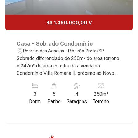
Aug/Tue
12
12:00
R$ 1.390.000,00 V
Aug/Wed
13
Casa - Sobrado Condomínio
13:00
Recreio das Acacias - Ribeirão Preto/SP
Sobrado diferenciado de 250m² de área terreno
Aug/Thu
e 247m² de área construida à venda no
14
Condomínio Villa Romana II, próximo ao Novo
14:00
Shopping - Bairro Cond. Villa Romana II, Ribeirão
Preto/SP. Conheça as características deste
Aug/Fri
3
5
4
250m²
imóvel que a Martinelli Imobiliária selecionou
15
Dorm.
Banho
Garagens
Terreno
para você: - 250m² de área terreno e 247m² de
15:00
área construida - 3 suítes com armários sendo 1
master com closet - Sala 3 ambientes -
Aug/Sat
Escritório - Lavabo - Cozinha e área de serviço
17
planejadas - Área gourmet com churrasqueira -