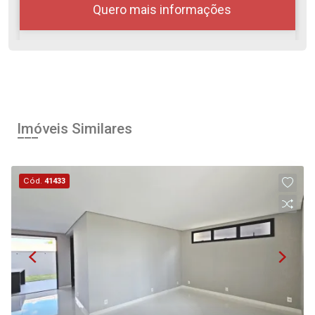
Quero mais informações
07
08:00
Aug/Fri
Imóveis Similares
08
09:00
Cód.
41433
Aug/Sat
10
10:00
Continuar
Aug/Mon
11
11:00