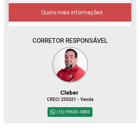
Quero mais informações
CORRETOR RESPONSÁVEL
Alugar
Comprar
Cleber
CRECI 255021 - Venda
Continuar
(16) 99600-4883