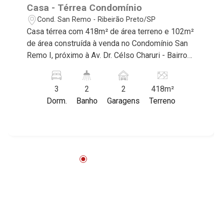
Casa - Térrea Condomínio
Cond. San Remo - Ribeirão Preto/SP
Casa térrea com 418m² de área terreno e 102m²
de área construída à venda no Condomínio San
Remo I, próximo à Av. Dr. Célso Charuri - Bairro
Cond. San Remo, Ribeirão Preto/SP. Conheça as
características deste imóvel que a Martinelli
3
2
2
418m²
Imobiliária selecionou para você: - 418m² de
Dorm.
Banho
Garagens
Terreno
área terreno e 102m² de área construída - 3
dormitórios com armários, sendo 1 suíte -
Banheiro social - Sala 2 ambientes - Cozinha e
área de serviço planejadas - Varanda gourmet
com churrasqueira - 2 vagas Martinelli
Imobiliária - excelência absoluta no mercado
imobiliário de Ribeirão Preto. Referência em
imóveis de alto padrão, somos especialistas na
venda e locação de casas térreas, sobrados e
terrenos nos mais desejados condomínios da
Zona Sul, conhecidos por sua segurança,