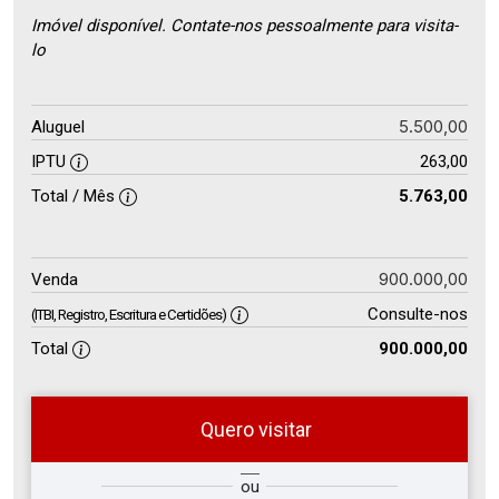
Imóvel disponível. Contate-nos pessoalmente para visita-
lo
5.500,00
Aluguel
IPTU
263,00
Total / Mês
5.763,00
900.000,00
Venda
Consulte-nos
(ITBI, Registro, Escritura e Certidões)
Total
900.000,00
Quero visitar
ra
?
Alugar
ou
Comprar
Deseja
ou
ê?