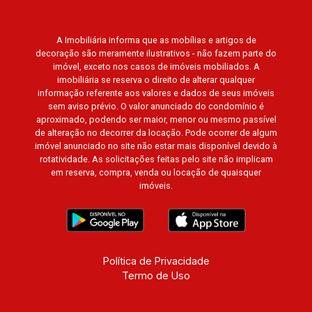
Villa Dei Fiori, Vivendas da Mata, Jatobá, Colina
Verde, Royal Park, Mirante do Royal Park, Santa
Fé, Villa Victória, Bosque das Colinas, Fazenda
A Imobiliária informa que as mobílias e artigos de
decoração são meramente ilustrativos - não fazem parte do
Santa Maria, Baraúna Residencial, Villa de
imóvel, exceto nos casos de imóveis mobiliados. A
Buenos Aires, Magnólias, Vila do Golfe, Vila
imobiliária se reserva o direito de alterar qualquer
Verde, Country Village, San Remo, Residencial
informação referente aos valores e dados de seus imóveis
Jardim Canadá, Torino, Città di Positano, San
sem aviso prévio. O valor anunciado do condomínio é
aproximado, podendo ser maior, menor ou mesmo passível
Diego, Quinta da Alvorada, Monte Rey, Garden
de alteração no decorrer da locação. Pode ocorrer de algum
Villa e Quinta do Golfe. Avenida João Fiúsa,
imóvel anunciado no site não estar mais disponível devido à
1051 - Alto da Boa Vista | Ribeirão Preto.
rotatividade. As solicitações feitas pelo site não implicam
em reserva, compra, venda ou locação de quaisquer
imóveis.
Política de Privacidade
Termo de Uso