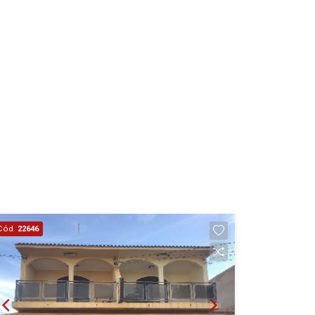
Cód.
22646