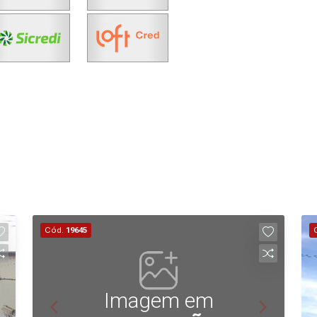
Cód.
19645
Imagem em