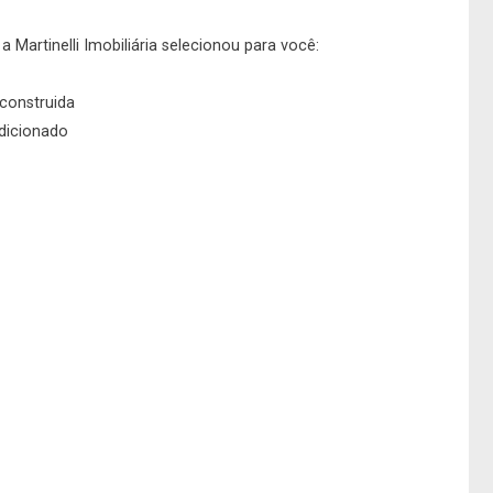
No imóvel
 Martinelli Imobiliária selecionou para você:
construida
dicionado
Fazer Agendamento
Continuar