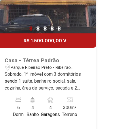
R$ 1.500.000,00 V
Casa - Térrea Padrão
Parque Ribeirão Preto - Ribeirão
Preto/SP
Sobrado, 1º imóvel com 3 dormitórios
sendo 1 suíte, banheiro social, sala,
cozinha, área de serviço, sacada e 2
vagas cobertas, 2º imóvel com 3
dormitórios sendo 1 suíte, banheiro
6
4
4
300m²
social, sala, cozinha, área de serviço,
Dorm.
Banho
Garagens
Terreno
sacada e 2 vagas cobertas, 3º imóvel,
salão comercial, 3 wc, escritório,