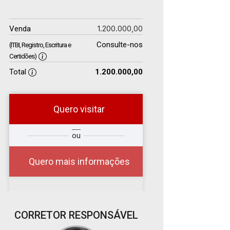
1.200.000,00
Venda
Consulte-nos
(ITBI, Registro, Escritura e
Certidões)
Total
1.200.000,00
Quero visitar
r
Qual o melhor dia e
ou
?
horário para você?
Quero mais informações
07
CORRETOR RESPONSÁVEL