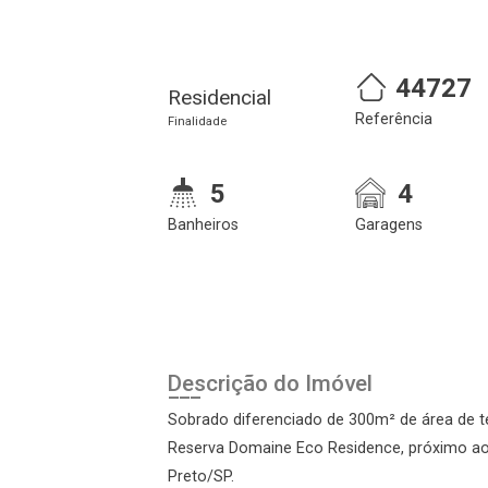
44727
Residencial
Referência
Finalidade
5
4
Banheiros
Garagens
Cadastre-se
Realize o login
Descrição do Imóvel
Sobrado diferenciado de 300m² de área de t
Reserva Domaine Eco Residence, próximo ao S
Preto/SP.