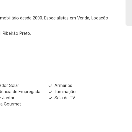
o imobiliário desde 2000. Especialistas em Venda, Locação
| Ribeirão Preto.
dor Solar
Armários
dência de Empregada
Iluminação
e Jantar
Sala de TV
da Gourmet