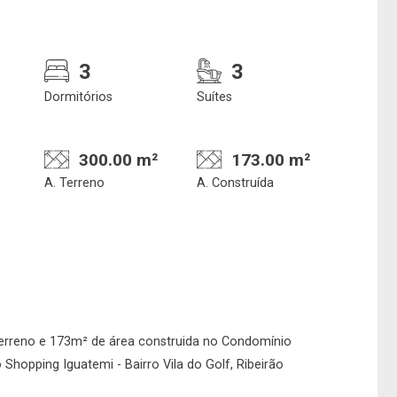
3
3
Dormitórios
Suítes
300.00 m²
173.00 m²
A. Terreno
A. Construída
Confirmar dados da
Onde deseja encontra
visita
nosso corretor
07/08/2026
erreno e 173m² de área construida no Condomínio
hopping Iguatemi - Bairro Vila do Golf, Ribeirão
08h00
Imobiliária