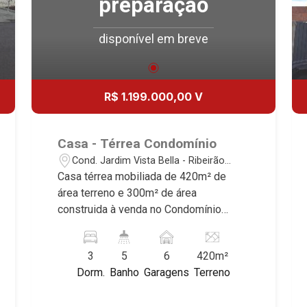
preparação
disponível em breve
R$ 1.199.000,00 V
Casa - Térrea Condomínio
Cond. Jardim Vista Bella - Ribeirão
Preto/SP
Casa térrea mobiliada de 420m² de
área terreno e 300m² de área
construida à venda no Condomínio
Jardim Vista Bella, próximo ao Ribeirão
Shopping - Bairro Cond. Jardim Vista
3
5
6
420m²
Bella, Ribeirão Preto/SP. Conheça as
Dorm.
Banho
Garagens
Terreno
características deste imóvel que a
Martinelli Imobiliária selecionou para