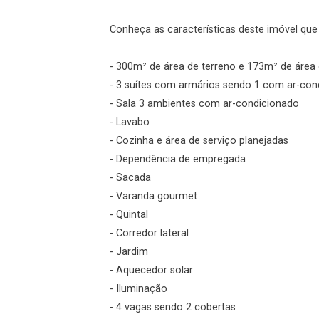
Login
Conheça as características deste imóvel que a
Esqueci minha senha
- 300m² de área de terreno e 173m² de área 
Cadastre-se
- 3 suítes com armários sendo 1 com ar-con
- Sala 3 ambientes com ar-condicionado
- Lavabo
Agendar Visita
- Cozinha e área de serviço planejadas
- Dependência de empregada
ncordo com os
- Sacada
acidade
- Varanda gourmet
- Quintal
- Corredor lateral
- Jardim
r Cadastro
- Aquecedor solar
- Iluminação
- 4 vagas sendo 2 cobertas