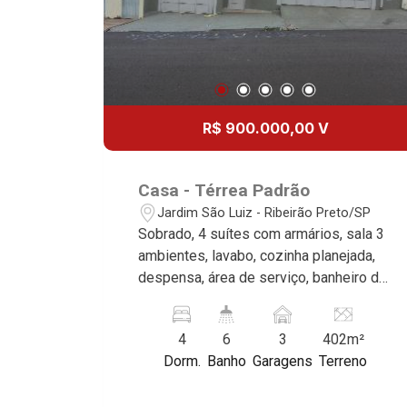
R$ 900.000,00 V
Casa - Térrea Padrão
Jardim São Luiz - Ribeirão Preto/SP
Sobrado, 4 suítes com armários, sala 3
ambientes, lavabo, cozinha planejada,
despensa, área de serviço, banheiro de
serviço, sacada, espaço gourmet com
churrasqueira, fogão a lenha, piscina e
4
6
3
402m²
sauna, quintal, aquecedor solar, portão
Dorm.
Banho
Garagens
Terreno
eletrônico, cerca elétrica, câmeras de
segurança, 3 vagas sendo 2 cobertas,