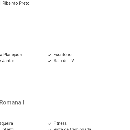
| Ribeirão Preto.
a Planejada
Escritório
e Jantar
Sala de TV
a Romana I
squeira
Fitness
 Infantil
Pista de Caminhada