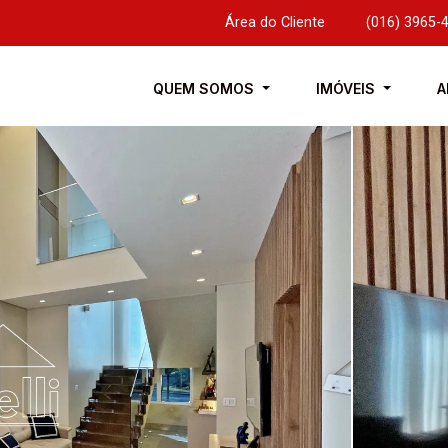
Área do Cliente
|
(016) 3965-
QUEM SOMOS
IMÓVEIS
A