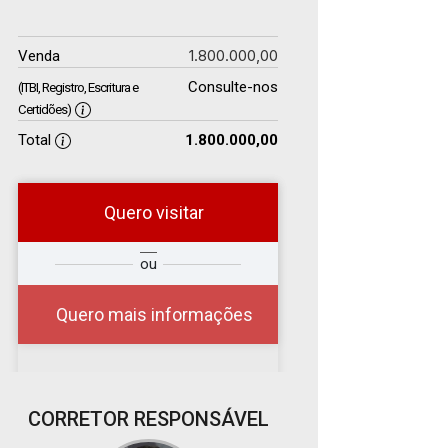
1.800.000,00
Venda
Consulte-nos
(ITBI, Registro, Escritura e
Certidões)
Total
1.800.000,00
Quero visitar
r
Qual o melhor dia e
ou
?
horário para você?
Quero mais informações
07
CORRETOR RESPONSÁVEL