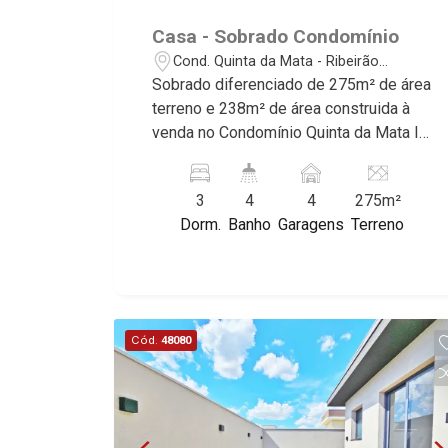
Casa - Sobrado Condomínio
Cond. Quinta da Mata - Ribeirão
Preto/SP
Sobrado diferenciado de 275m² de área
terreno e 238m² de área construida à
venda no Condomínio Quinta da Mata II,
próximo ao Novo Shopping - Bairro
Cond. Quinta da Mata, Ribeirão
3
4
4
275m²
Preto/SP. Conheça as características
Dorm.
Banho
Garagens
Terreno
deste imóvel que a Martinelli
Imobiliária selecionou para você: -
275m² de área terreno e 238m² de área
construida - 3 suítes com armários e ar-
condicionado - Sala 2 ambientes -
Cód.
48080
Lavabo - Cozinha e área de serviço
planejadas - Varanda gourmet - Piscina
- Vestiário - Quintal - Corredor lateral -
Paisagismo - Aquecedor solar - 4
vagas sendo 2 cobertas - Fino