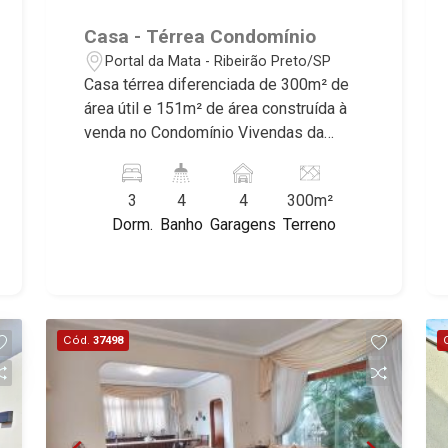
Casa - Térrea Condomínio
Portal da Mata - Ribeirão Preto/SP
Casa térrea diferenciada de 300m² de
área útil e 151m² de área construída à
venda no Condomínio Vivendas da
Mata, próximo ao Shopping Iguatemi -
Bairro Cond. Vivendas da Mata
3
4
4
300m²
Residencial, Ribeirão Preto/SP.
Dorm.
Banho
Garagens
Terreno
Conheça as características deste
imóvel que a Martinelli Imobiliária
selecionou para você: - 300m² de área
útil e 151m² de área construída - 3
suítes - Sala 2 ambientes com pé
Cód.
37498
direito duplo - Lavabo - Cozinha - Área
de serviço - Churrasqueira - Piscina
aquecida - Corredor lateral - Jardim -
Energia fotovoltaica - Som ambientes -
Automação - 4 vagas Martinelli