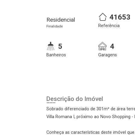
41653
Residencial
Referência
Finalidade
5
4
Banheiros
Garagens
Cadastre-se
Realize o login
Descrição do Imóvel
Sobrado diferenciado de 301m² de área terr
Villa Romana I, próximo ao Novo Shopping - B
Conheça as características deste imóvel que a