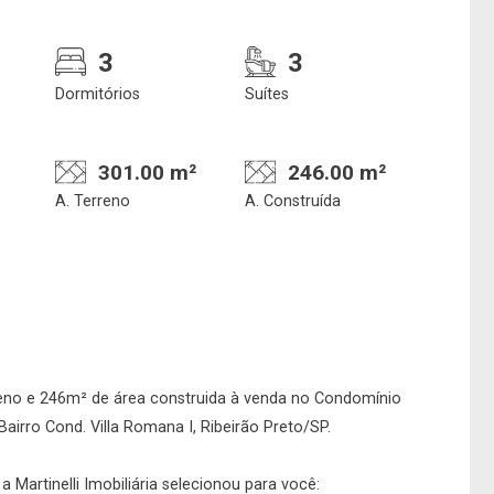
3
3
Dormitórios
Suítes
301.00 m²
246.00 m²
A. Terreno
A. Construída
Confirmar dados da
Onde deseja encontra
visita
nosso corretor
eno e 246m² de área construida à venda no Condomínio
07/08/2026
airro Cond. Villa Romana I, Ribeirão Preto/SP.
08h00
Imobiliária
 Martinelli Imobiliária selecionou para você: