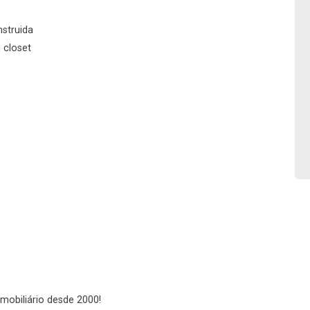
No imóvel
nstruida
 closet
Fazer Agendamento
Continuar
imobiliário desde 2000!