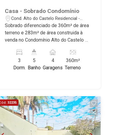
Casa - Sobrado Condomínio
Cond. Alto do Castelo Residencial -
Ribeirão Preto/SP
Sobrado diferenciado de 360m² de área
terreno e 283m² de área construida à
venda no Condomínio Alto do Castelo I,
próximo ao Outlet Santa Maria -
Ribeirão Preto/SP. Conheça as
3
5
4
360m²
características deste imóvel que a
Dorm.
Banho
Garagens
Terreno
Martinelli Imobiliária selecionou para
você: - 360m² de área terreno e 283m²
de área construida - 3 suítes - Living -
Escritório - Espaço para roupeiro -
Cozinha estilo americana - Área
Cód.
32235
gourmet - Piscina com cascata -
Vestiário - Quintal - Corredor lateral -
Paisagismo - Iluminação - 4 vagas
sendo 2 cobertas - Fino acabamento -
Alto padrão Martinelli Imobiliária,