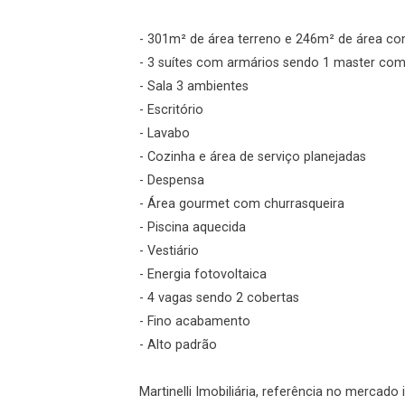
Login
- 301m² de área terreno e 246m² de área co
- 3 suítes com armários sendo 1 master com
Esqueci minha senha
- Sala 3 ambientes
Cadastre-se
- Escritório
- Lavabo
- Cozinha e área de serviço planejadas
Agendar Visita
- Despensa
- Área gourmet com churrasqueira
ncordo com os
- Piscina aquecida
acidade
- Vestiário
- Energia fotovoltaica
- 4 vagas sendo 2 cobertas
- Fino acabamento
r Cadastro
- Alto padrão
Martinelli Imobiliária, referência no mercado 