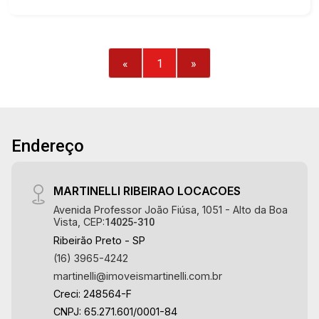
social - Sala 2 ambientes - Cozinha e área de
serviço planejadas - Banheiro de serviço -
Iluminação - 1 vaga Martinelli Imobiliária,
referência no mercado imobiliário desde 2000!
«
1
»
Avenida João Fiúsa, 1051 - Alto da Boa Vista
| Ribeirão Preto.
Endereço
MARTINELLI RIBEIRAO LOCACOES
Avenida Professor João Fiúsa, 1051 - Alto da Boa
Vista, CEP:
14025-310
Ribeirão Preto - SP
(16) 3965-4242
martinelli@imoveismartinelli.com.br
Creci: 248564-F
CNPJ: 65.271.601/0001-84