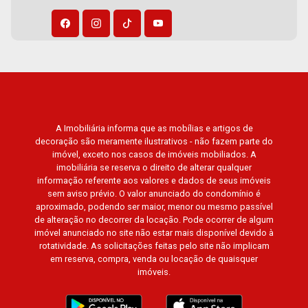
A Imobiliária informa que as mobílias e artigos de
decoração são meramente ilustrativos - não fazem parte do
imóvel, exceto nos casos de imóveis mobiliados. A
imobiliária se reserva o direito de alterar qualquer
informação referente aos valores e dados de seus imóveis
sem aviso prévio. O valor anunciado do condomínio é
aproximado, podendo ser maior, menor ou mesmo passível
de alteração no decorrer da locação. Pode ocorrer de algum
imóvel anunciado no site não estar mais disponível devido à
rotatividade. As solicitações feitas pelo site não implicam
em reserva, compra, venda ou locação de quaisquer
imóveis.