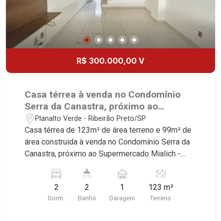
R$ 300.000,00 V
Casa térrea à venda no Condomínio
Serra da Canastra, próximo ao
Supermercado Mialich - Ribeirão
Planalto Verde - Ribeirão Preto/SP
Preto/SP.
Casa térrea de 123m² de área terreno e 99m² de
área construida à venda no Condomínio Serra da
Canastra, próximo ao Supermercado Mialich -
Bairro Planalto Verde, Ribeirão Preto/SP.
Conheça as características deste imóvel que a
2
2
1
123 m²
Martinelli Imobiliária selecionou para você: -
Dorm.
Banho
Garagem
Terreno
123m² de área terreno e 99m² de área construida
- 2 dormitórios sendo 1 com armário - Banheiro