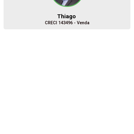
15
15:00
Thiago
Aug/Sat
CRECI 143496 - Venda
17
Minha Página
(16) 98262-3590
16:00
Corretor(a) Online
Aug/Mon
Iniciar chat
18
17:00
Aug/Tue
19
18:00
Aug/Wed
20
Cód.
34234