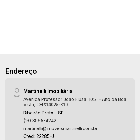
imóvel que a Martinelli Imobiliária selecionou
4
3
4
250m²
para você: - 250m² de área terreno e 211m² de
Dorm.
Banho
Garagens
Terreno
área construída - 4 dormitórios com armários e
ar-condicionado, sendo 1 suíte com closet -
Banheiro social - Sala 2 ambientes - Lavabo -
Cozinha planejada - Despensa - Área de serviço
- Sacada - Churrasqueira - Quintal - Corredor
lateral - Jardim - 4 vagas Martinelli Imobiliária,
referência no mercado imobiliário desde 2000!
Endereço
Avenida João Fiúsa, 1051 - Alto da Boa Vista |
Ribeirão Preto.
Martinelli Imobiliária
Avenida Professor João Fiúsa, 1051 - Alto da Boa
Vista, CEP:
14025-310
Ribeirão Preto - SP
(16) 3965-4242
martinelli@imoveismartinelli.com.br
Creci: 22285-J