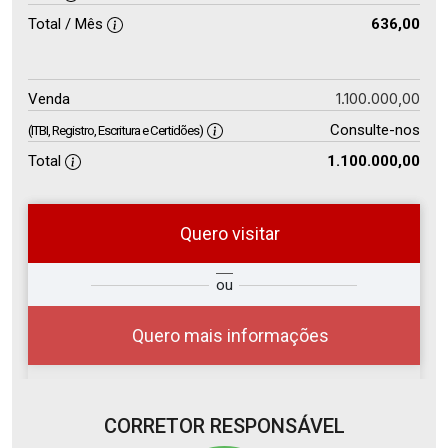
Total / Mês
636,00
1.100.000,00
Venda
Consulte-nos
(ITBI, Registro, Escritura e Certidões)
Total
1.100.000,00
Quero visitar
so
Qual o melhor dia e horário para
ou
r?
você?
Quero mais informações
CORRETOR RESPONSÁVEL