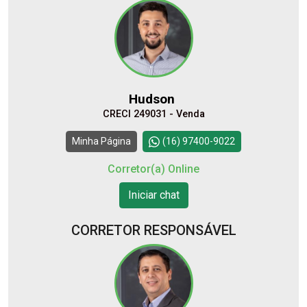
10
10:00
Aug/Mon
11
11:00
Hudson
Aug/Tue
CRECI 249031 - Venda
12
12:00
Continuar
Minha Página
(16) 97400-9022
Aug/Wed
Corretor(a) Online
13
Iniciar chat
13:00
Aug/Thu
CORRETOR RESPONSÁVEL
14
14:00
Aug/Fri