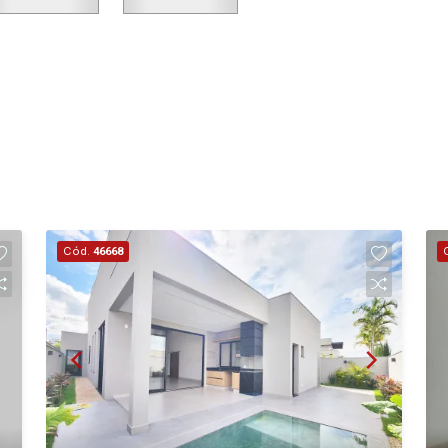
Cód.
46668