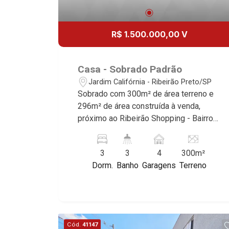
R$ 1.500.000,00 V
Casa - Sobrado Padrão
Jardim Califórnia - Ribeirão Preto/SP
Sobrado com 300m² de área terreno e
296m² de área construída à venda,
próximo ao Ribeirão Shopping - Bairro
Jardim Califórnia, Ribeirão Preto/SP.
Conheça as características deste
3
3
4
300m²
imóvel que a Martinelli Imobiliária
Dorm.
Banho
Garagens
Terreno
selecionou para você: - 300m² de área
terreno e 296m² de área construída - 3
dormitórios com armários, sendo 1
suíte com armário e ar-condicionado -
Sala 2 ambientes - Lavabo - Cozinha e
Cód.
41147
área de serviço planejadas - Varanda