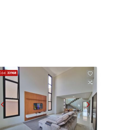
Cód.
33968