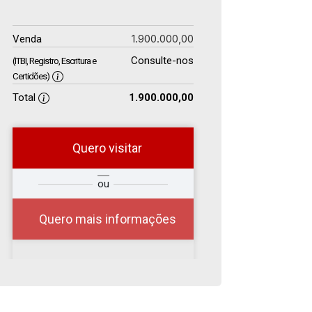
1.900.000,00
Venda
Consulte-nos
(ITBI, Registro, Escritura e
Certidões)
Total
1.900.000,00
Quero visitar
r
Qual o melhor dia e
ou
?
horário para você?
Quero mais informações
07