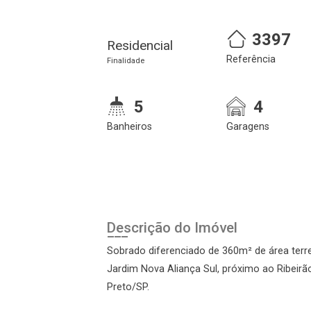
3397
Residencial
Referência
Finalidade
5
4
Banheiros
Garagens
Cadastre-se
Realize o login
Descrição do Imóvel
Sobrado diferenciado de 360m² de área terr
Jardim Nova Aliança Sul, próximo ao Ribeirão
Preto/SP.