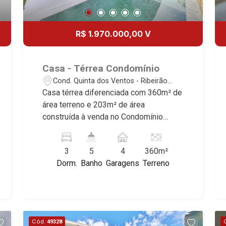
R$ 1.970.000,00 V
Casa - Térrea Condomínio
Cond. Quinta dos Ventos - Ribeirão
Preto/SP
Casa térrea diferenciada com 360m² de
área terreno e 203m² de área
construída à venda no Condomínio
Quinta dos Ventos, próximo ao
Shopping Iguatemi - Bairro Cond. Quinta
3
5
4
360m²
dos Ventos, Ribeirão Preto/SP.
Dorm.
Banho
Garagens
Terreno
Conheça as características deste
imóvel que a Martinelli Imobiliária
selecionou para você: - 360m² de área
terreno e 203m² de área construída - 3
suítes com armários sendo 1 com
Cód.
49328
closet - Banheiro social - Sala 3