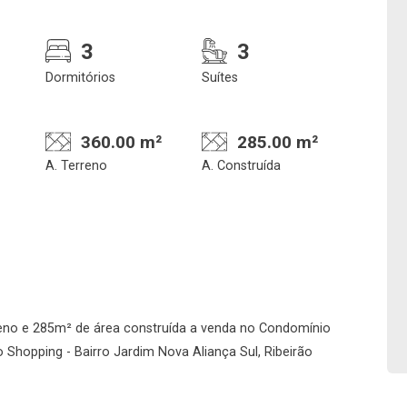
3
3
Dormitórios
Suítes
360.00 m²
285.00 m²
A. Terreno
A. Construída
Confirmar dados da
Onde deseja encontra
visita
nosso corretor
eno e 285m² de área construída a venda no Condomínio
07/08/2026
 Shopping - Bairro Jardim Nova Aliança Sul, Ribeirão
08h00
Imobiliária