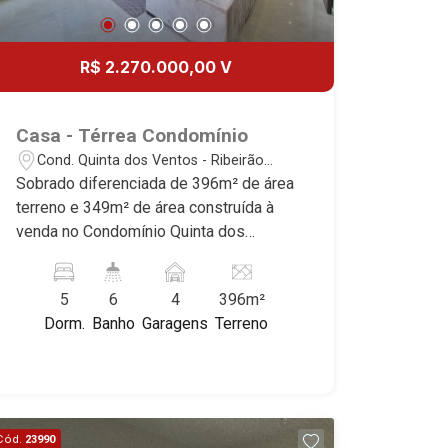
R$ 2.270.000,00 V
Casa - Térrea Condomínio
Cond. Quinta dos Ventos - Ribeirão
Preto/SP
Sobrado diferenciada de 396m² de área
terreno e 349m² de área construída à
venda no Condomínio Quinta dos
Ventos, próximo ao Shopping Iguatemi
- Bairro Cond. Quinta dos Ventos,
5
6
4
396m²
Ribeirão Preto/SP. Conheça as
Dorm.
Banho
Garagens
Terreno
características deste imóvel que a
Martinelli Imobiliária selecionou para
você: - 396m² de área terreno e 349m²
de área construída - 5 dormitórios
sendo, 4 suítes com armários e 1
Cód.
23990
máster com closet e hidro - Sala 3