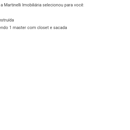
 Martinelli Imobiliária selecionou para você:
No imóvel
nstruída
sendo 1 master com closet e sacada
Fazer Agendamento
Continuar