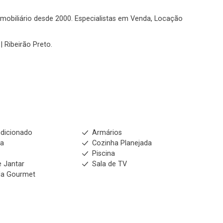
o imobiliário desde 2000. Especialistas em Venda, Locação
| Ribeirão Preto.
dicionado
Armários
ha
Cozinha Planejada
m
Piscina
e Jantar
Sala de TV
da Gourmet