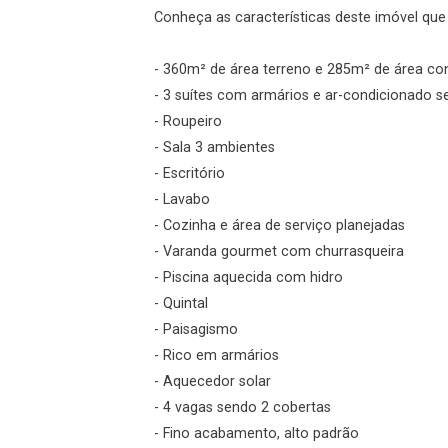
Conheça as características deste imóvel que a
Login
- 360m² de área terreno e 285m² de área co
Esqueci minha senha
- 3 suítes com armários e ar-condicionado 
Cadastre-se
- Roupeiro
- Sala 3 ambientes
- Escritório
Agendar Visita
- Lavabo
- Cozinha e área de serviço planejadas
ncordo com os
- Varanda gourmet com churrasqueira
acidade
- Piscina aquecida com hidro
- Quintal
- Paisagismo
- Rico em armários
r Cadastro
- Aquecedor solar
- 4 vagas sendo 2 cobertas
- Fino acabamento, alto padrão