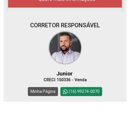
CORRETOR RESPONSÁVEL
06
08:00
Aug/Thu
07
09:00
Junior
Aug/Fri
CRECI 150336 - Venda
08
10:00
Continuar
Minha Página
(16) 99274-0070
Aug/Sat
10
11:00
Aug/Mon