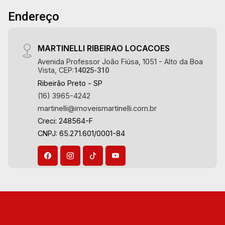
desde 2000! Avenida João Fiúsa, 1051 - Alto da
Endereço
Boa Vista | Ribeirão Preto.
MARTINELLI RIBEIRAO LOCACOES
Avenida Professor João Fiúsa, 1051 - Alto da Boa
Vista, CEP:
14025-310
Ribeirão Preto - SP
(16) 3965-4242
martinelli@imoveismartinelli.com.br
Creci: 248564-F
CNPJ: 65.271.601/0001-84