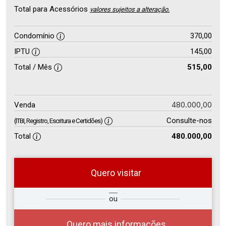
Total para Acessórios
valores sujeitos a alteração.
Condomínio
370,00
IPTU
145,00
Total / Mês
515,00
480.000,00
Venda
Consulte-nos
(ITBI, Registro, Escritura e Certidões)
Total
480.000,00
Quero visitar
so
Qual o melhor dia e horário para
ou
r?
você?
Quero mais informações