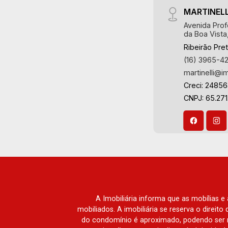
MARTINELL
Avenida Prof
da Boa Vista
Ribeirão Pre
(16) 3965-4
martinelli@i
Creci: 2485
CNPJ: 65.271
A Imobiliária informa que as mobílias 
mobiliados. A imobiliária se reserva o direit
do condomínio é aproximado, podendo ser m