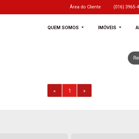
Área do Cliente
|
(016) 3965-
QUEM SOMOS
IMÓVEIS
A
Re
«
1
»