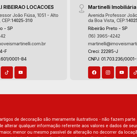
I RIBEIRAO LOCACOES
Martinelli Imobiliária
essor João Fiúsa, 1051 - Alto
Avenida Professor João 
, CEP:
da Boa Vista, CEP:
14025-310
1402
to - SP
Ribeirão Preto - SP
242
(16) 3965-4242
moveismartinelli.com.br
martinelli@imoveismarti
64-F
Creci: 22285-J
.601/0001-84
CNPJ: 01.703.236/0001
e artigos de decoração são meramente ilustrativos - não fazem parte
o de alterar qualquer informação referente aos valores e dados de se
aior, menor ou mesmo passível de alteração no decorrer da locaç