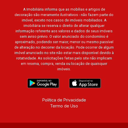
Imperial, Quinta da Primavera, Praça das
A Imobiliária informa que as mobílias e artigos de
Árvores, Praça dos Pássaros, Praça das Flores,
decoração são meramente ilustrativos - não fazem parte do
Guaporé 1, 2 e 3, Colina do Sabiá, San Marco,
imóvel, exceto nos casos de imóveis mobiliados. A
Village Monet, Arara Vermelha, Arara Verde,
imobiliária se reserva o direito de alterar qualquer
Arara Azul, Verona, Milano, Manacás, Bella Città,
informação referente aos valores e dados de seus imóveis
sem aviso prévio. O valor anunciado do condomínio é
Paineiras, Aroeira, Figueira Branca, Pirangueira,
aproximado, podendo ser maior, menor ou mesmo passível
Jardim Saint Gerard, Buritis, Quinta da Boa Vista,
de alteração no decorrer da locação. Pode ocorrer de algum
Santorini, Siena, Alto do Castelo, Portal da Mata,
imóvel anunciado no site não estar mais disponível devido à
Villa Dei Fiori, Vivendas da Mata, Jatobá, Colina
rotatividade. As solicitações feitas pelo site não implicam
em reserva, compra, venda ou locação de quaisquer
Verde, Royal Park, Mirante do Royal Park, Santa
imóveis.
Fé, Villa Victória, Bosque das Colinas, Fazenda
Santa Maria, Baraúna Residencial, Villa de
Buenos Aires, Magnólias, Vila do Golfe, Vila
Verde, Country Village, San Remo, Residencial
Jardim Canadá, Torino, Città di Positano, San
Política de Privacidade
Termo de Uso
Diego, Quinta da Alvorada, Monte Rey, Garden
Villa e Quinta do Golfe. Avenida João Fiúsa,
1051 - Alto da Boa Vista | Ribeirão Preto.