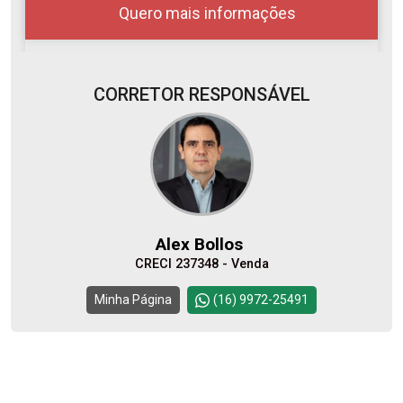
Quero mais informações
CORRETOR RESPONSÁVEL
08
08:00
Aug/Sat
10
09:00
Alex Bollos
Aug/Mon
CRECI 237348 - Venda
11
10:00
Continuar
Minha Página
(16) 9972-25491
Aug/Tue
12
11:00