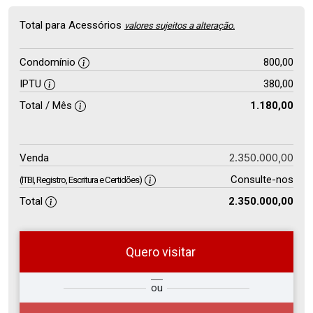
Total para Acessórios
valores sujeitos a alteração.
Condomínio
800,00
IPTU
380,00
Total / Mês
1.180,00
2.350.000,00
Venda
Consulte-nos
(ITBI, Registro, Escritura e Certidões)
Total
2.350.000,00
Quero visitar
so
Qual o melhor dia e horário para
ou
r?
você?