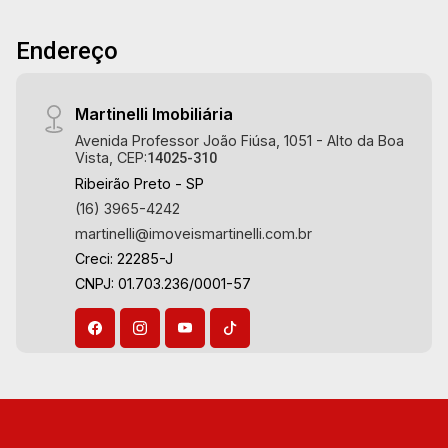
planejadas - Varanda gourmet com churrasqueira
- Piscina - Vestiário - Quintal - Corredor lateral -
Endereço
Jardim - Aquecedor solar - 4 vagas Martinelli
Imobiliária - excelência absoluta no mercado
imobiliário de Ribeirão Preto. Referência em
Martinelli Imobiliária
imóveis de alto padrão, somos especialistas na
Avenida Professor João Fiúsa, 1051 - Alto da Boa
venda e locação de casas térreas, sobrados e
Vista, CEP:
14025-310
terrenos nos mais desejados condomínios da
Ribeirão Preto - SP
Zona Sul, conhecidos por sua segurança,
(16) 3965-4242
infraestrutura completa e qualidade de vida
martinelli@imoveismartinelli.com.br
incomparável. Atuamos nos empreendimentos
Creci: 22285-J
de maior prestígio da região, incluindo: Reserva
CNPJ: 01.703.236/0001-57
Santa Luisa, Buganville, Jardim Olhos D`Água,
Borda do Parque, Borda da Mata, Bela Vista,
Terras Alpha, Alphaville I, II e III, Jardim Nova
Aliança Sul, Alto do Vale, Colina do Golfe, Terras
de Florença, Terras de Siena, Quinta dos Ventos,
Buona Vitta Ribeirão, Ipê Rosa, Ipê Amarelo, Ipê
Roxo, Ipê Branco, Vila Romana, Reserva