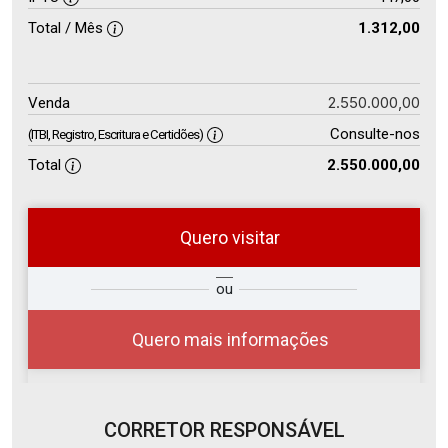
Total / Mês
1.312,00
2.550.000,00
Venda
Consulte-nos
(ITBI, Registro, Escritura e Certidões)
Total
2.550.000,00
Quero visitar
so
Qual o melhor dia e horário para
ou
r?
você?
Quero mais informações
CORRETOR RESPONSÁVEL