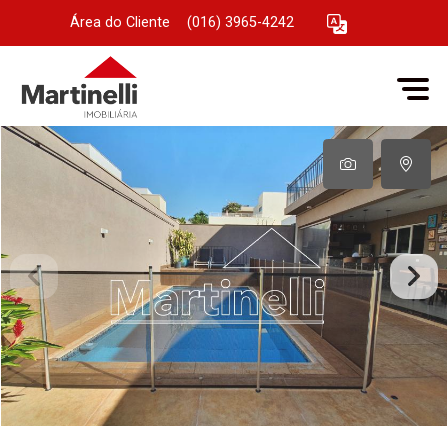
Área do Cliente
|
(016) 3965-4242