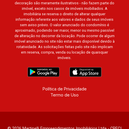
decoração são meramente ilustrativos - não fazem parte do
Arara Azul, Verona, Milano, Manacás, Bella Città,
imóvel, exceto nos casos de imóveis mobiliados. A
Paineiras, Aroeira, Figueira Branca, Pirangueira,
imobiliária se reserva o direito de alterar qualquer
Jardim Saint Gerard, Buritis, Quinta da Boa Vista,
informação referente aos valores e dados de seus imóveis
sem aviso prévio. O valor anunciado do condomínio é
Santorini, Siena, Alto do Castelo, Portal da Mata,
aproximado, podendo ser maior, menor ou mesmo passível
Villa Dei Fiori, Vivendas da Mata, Jatobá, Colina
de alteração no decorrer da locação. Pode ocorrer de algum
Verde, Royal Park, Mirante do Royal Park, Santa
imóvel anunciado no site não estar mais disponível devido à
Fé, Villa Victória, Bosque das Colinas, Fazenda
rotatividade. As solicitações feitas pelo site não implicam
em reserva, compra, venda ou locação de quaisquer
Santa Maria, Baraúna Residencial, Villa de
imóveis.
Buenos Aires, Magnólias, Vila do Golfe, Vila
Verde, Country Village, San Remo, Residencial
Jardim Canadá, Torino, Città di Positano, San
Diego, Quinta da Alvorada, Monte Rey, Garden
Villa e Quinta do Golfe. Avenida João Fiúsa,
Política de Privacidade
Termo de Uso
1051 - Alto da Boa Vista | Ribeirão Preto.
© 2026 Martinelli Empreendimentos Imobiliários Ltda - CRECI