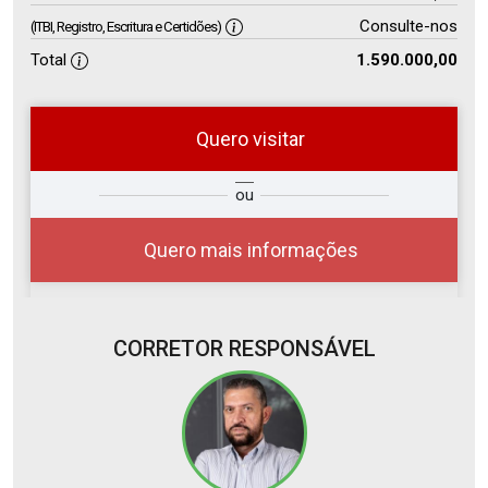
Consulte-nos
(ITBI, Registro, Escritura e Certidões)
Total
1.590.000,00
Quero visitar
so
Qual o melhor dia e horário para
ou
r?
você?
Quero mais informações
CORRETOR RESPONSÁVEL
10
08:00
Aug/Mon
11