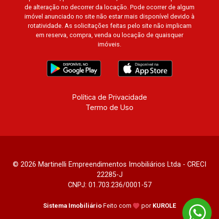
Paineiras, Aroeira, Figueira Branca, Pirangueira,
de alteração no decorrer da locação. Pode ocorrer de algum
Jardim Saint Gerard, Buritis, Quinta da Boa Vista,
imóvel anunciado no site não estar mais disponível devido à
Santorini, Siena, Alto do Castelo, Portal da Mata,
rotatividade. As solicitações feitas pelo site não implicam
em reserva, compra, venda ou locação de quaisquer
Villa Dei Fiori, Vivendas da Mata, Jatobá, Colina
imóveis.
Verde, Royal Park, Mirante do Royal Park, Santa
Fé, Villa Victória, Bosque das Colinas, Fazenda
Santa Maria, Baraúna Residencial, Villa de
Buenos Aires, Magnólias, Vila do Golfe, Vila
Verde, Country Village, San Remo, Residencial
Política de Privacidade
Termo de Uso
Jardim Canadá, Torino, Città di Positano, San
Diego, Quinta da Alvorada, Monte Rey, Garden
Villa e Quinta do Golfe. Avenida João Fiúsa,
1051 - Alto da Boa Vista | Ribeirão Preto.
© 2026 Martinelli Empreendimentos Imobiliários Ltda - CRECI
22285-J
CNPJ: 01.703.236/0001-57
Sistema Imobiliário
Feito com
por
KUROLE