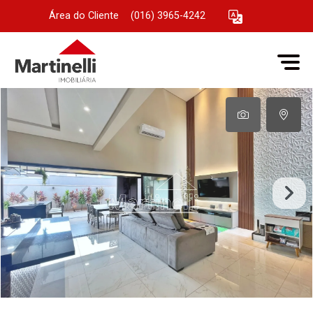
Área do Cliente
|
(016) 3965-4242